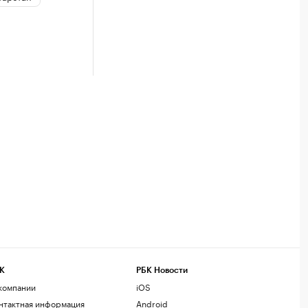
К
РБК Новости
компании
iOS
нтактная информация
Android