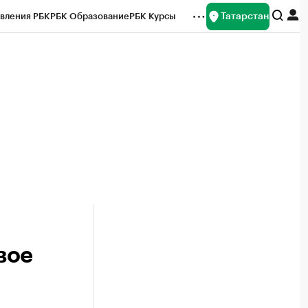
Татарстан
вления РБК
РБК Образование
РБК Курсы
рейтинги
Франшизы
Газета
ок наличной валюты
вое