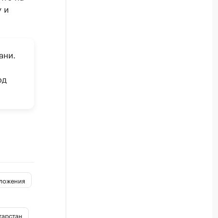
 и
ани.
рд
ложения
тарстан