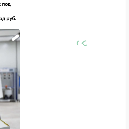
к под
рд руб.