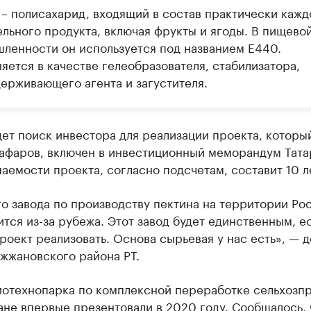
 – полисахарид, входящий в состав практически кажд
ельного продукта, включая фрукты и ягоды. В пищево
ленности он используется под названием E440.
яется в качестве гелеобразователя, стабилизатора,
держивающего агента и загустителя.
ет поиск инвестора для реализации проекта, которы
Гафаров, включен в инвестиционный меморандум Тата
аемости проекта, согласно подсчетам, составит 10 л
о завода по производству пектина на территории Рос
ится из-за рубежа. Этот завод будет единственным, е
оект реализовать. Основа сырьевая у нас есть», — 
жжановского района РТ.
иотехнопарка по комплексной переработке сельхозп
ане впервые презентовали в 2020 году. Сообщалось, 