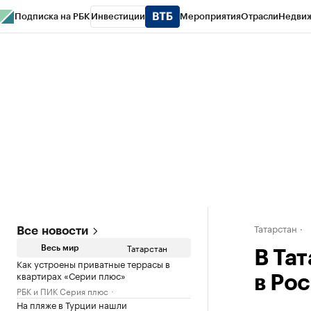
Подписка на РБК
Инвестиции
Мероприятия
Отрасли
Недви
РБК Life
Тренды
Визионеры
Национальные проекты
Город
Стиль
Кр
Спецпроекты СПб
Конференции СПб
Спецпроекты
Проверка конт
Татарстан
Все новости
Татарстан
Весь мир
В Та
Как устроены приватные террасы в
квартирах «Серии плюс»
в Ро
РБК и ПИК Серия плюс
На пляже в Турции нашли