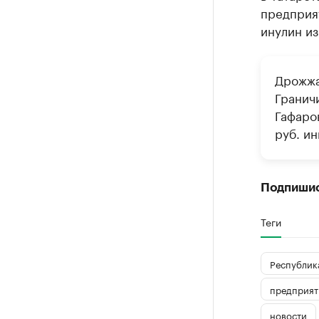
предприят
инулин из
Дрожжа
Гранич
Гафаров
руб. ин
Подпиши
Теги
Республика
предприят
новости