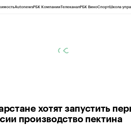
жимость
Autonews
РБК Компании
Телеканал
РБК Вино
Спорт
Школа упра
ипто
РБК Бизнес-среда
Дискуссионный клуб
Исследования
Кредитные 
рагентов
Политика
Экономика
Бизнес
Технологии и медиа
Финансы
Рын
тарстане хотят запустить пер
ссии производство пектина