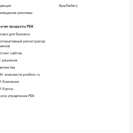
дакция
AppGallery
змещение рекламы
угие продукты РБК
лако для бизнеса
рпоративный регистратор
менов
стинг сайтов
г.решения
акомства
йт знакомств podbor.ru
К Компании
К Курсы
ола управления РБК