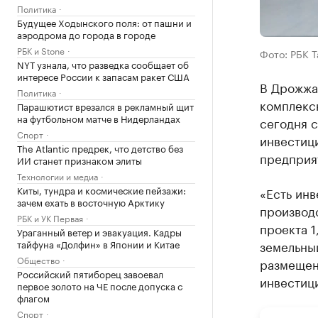
Политика
Будущее Ходынского поля: от пашни и
аэродрома до города в городе
РБК и Stone
Фото: РБК 
NYT узнала, что разведка сообщает об
интересе России к запасам ракет США
В Дрожжа
Политика
комплекс
Парашютист врезался в рекламный щит
на футбольном матче в Нидерландах
сегодня с
Спорт
инвестици
The Atlantic предрек, что детство без
предприят
ИИ станет признаком элиты
Технологии и медиа
Киты, тундра и космические пейзажи:
«Есть инв
зачем ехать в восточную Арктику
производ
РБК и УК Первая
проекта 1
Ураганный ветер и эвакуация. Кадры
тайфуна «Долфин» в Японии и Китае
земельный
Общество
размещен
Российский пятиборец завоевал
инвестиц
первое золото на ЧЕ после допуска с
флагом
Спорт