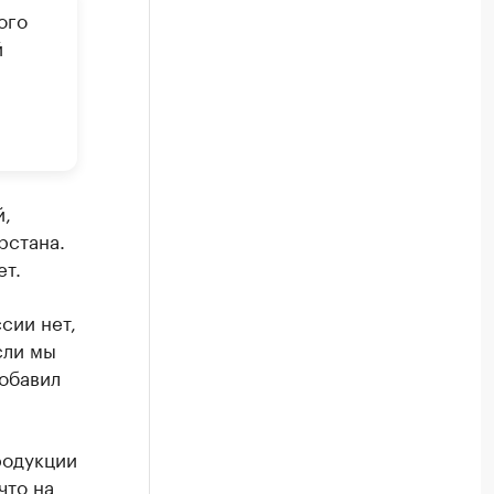
ого
й
й,
рстана.
ет.
сии нет,
сли мы
добавил
родукции
что на