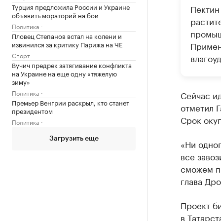
Турция предложила России и Украине
Пектин
объявить мораторий на бои
растит
Политика
промыш
Пловец Степанов встал на колени и
извинился за критику Парижа на ЧЕ
Примен
Спорт
влагоу
Вучич предрек затягивание конфликта
на Украине на еще одну «тяжелую
зиму»
Политика
Сейчас ид
Премьер Венгрии раскрыл, кто станет
отметил 
президентом
Срок окуп
Политика
Загрузить еще
«Ни одног
все завоз
сможем пр
глава Дро
Проект б
в Татарст