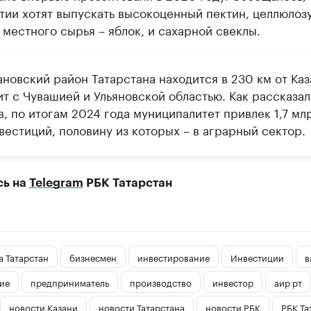
ии хотят выпускать высокоценный пектин, целлюлозу
 местного сырья – яблок, и сахарной свеклы.
новский район Татарстана находится в 230 км от Каз
ит с Чувашией и Ульяновской областью. Как рассказал
, по итогам 2024 года муниципалитет привлек 1,7 мл
вестиций, половину из которых – в аграрный сектор.
сь на
Telegram
РБК Татарстан
 Татарстан
бизнесмен
инвестирование
Инвестиции
в
ие
предприниматель
производство
инвестор
аир рт
новости Казани
новости Татарстана
новости РБК
РБК Та