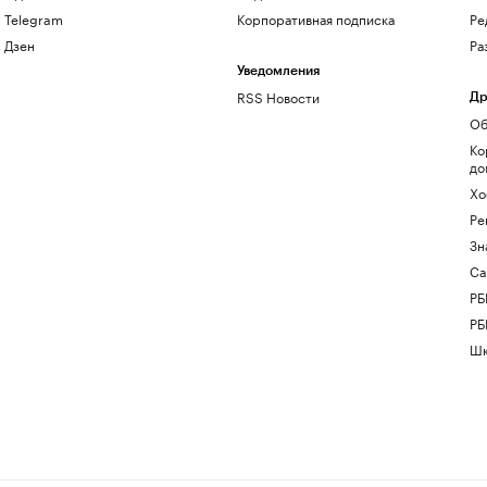
Telegram
Корпоративная подписка
Ре
Дзен
Ра
Уведомления
RSS Новости
Др
Об
Ко
до
Хо
Ре
Зн
Са
РБ
РБ
Шк