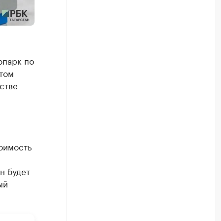
опарк по
том
стве
оимость
н будет
ый