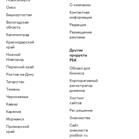
О компании
Омск
Контактная
Башкортостан
информация
Вологодская
Редакция
область
Размещение
Калининград
рекламы
Краснодарский
край
Другие
Нижний
продукты
Новгород
РБК
Пермский край
Облако для
бизнеса
Ростов-на-Дону
Корпоративный
Татарстан
регистратор
Тюмень
доменов
Черноземье
Хостинг
сайтов
Кавказ
Рег.решения
Карелия
Знакомства
Мурманск
Сайт
Приморский
знакомств
край
podbor.ru