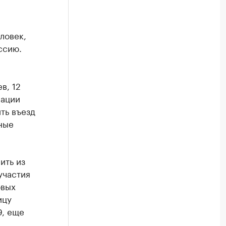
ловек,
ссию.
в, 12
рации
ть въезд
ные
ить из
участия
овых
ицу
9, еще