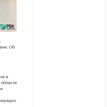
а
ани. Об
ла и
 области
 и
чередно