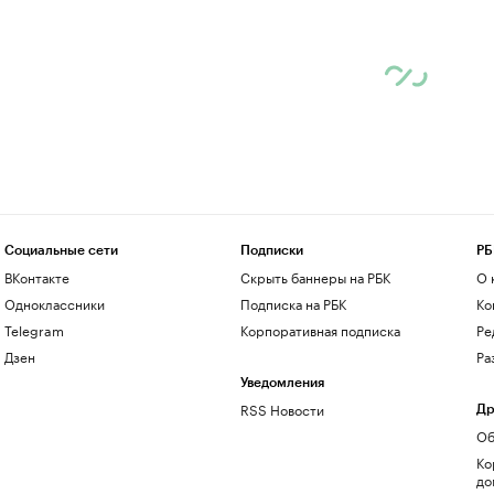
Социальные сети
Подписки
РБ
ВКонтакте
Скрыть баннеры на РБК
О 
Одноклассники
Подписка на РБК
Ко
Telegram
Корпоративная подписка
Ре
Дзен
Ра
Уведомления
RSS Новости
Др
Об
Ко
до