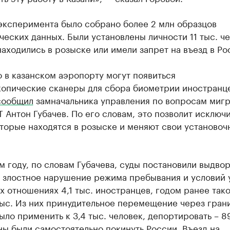
эксперимента было собрано более 2 млн образцов
еских данных. Были установлены личности 11 тыс. че
аходились в розыске или имели запрет на въезд в Ро
о в казанском аэропорту могут появиться
копические сканеры для сбора биометрии иностранце
сообщил
замначальника управления по вопросам миг
 Антон Губачев. По его словам, это позволит исключи
торые находятся в розыске и меняют свои установоч
 году, по словам Губачева, суды постановили выдвор
а злостное нарушение режима пребывания и условий 
х отношениях 4,1 тыс. иностранцев, годом ранее так
тыс. Из них принудительное перемещение через гран
ло применить к 3,4 тыс. человек, депортировать – 8
ы были самостоятельно покинуть России. Въезд на