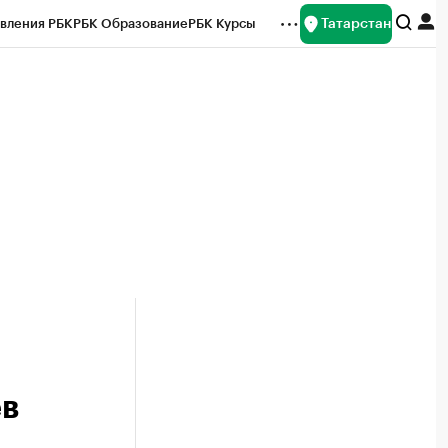
Татарстан
вления РБК
РБК Образование
РБК Курсы
рейтинги
Франшизы
Газета
ок наличной валюты
ев