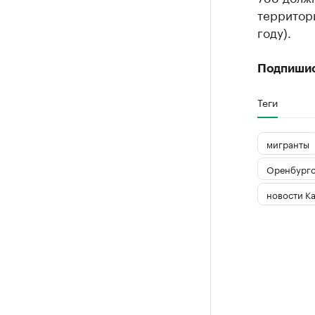
территори
году).
Подпиши
Теги
мигранты
Оренбургс
новости К