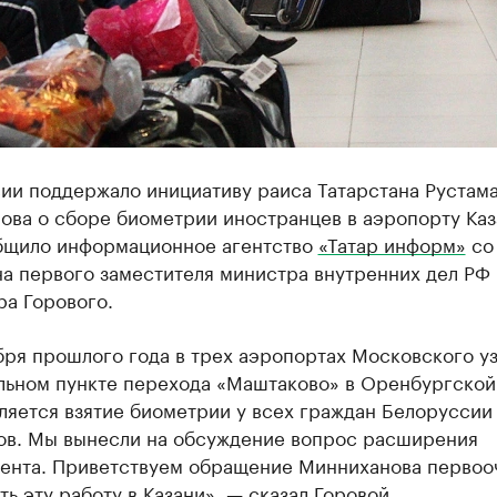
ии поддержало инициативу раиса Татарстана Рустам
ова о сборе биометрии иностранцев в аэропорту Каз
бщило информационное агентство
«Татар информ»
со
на первого заместителя министра внутренних дел РФ
ра Горового.
бря прошлого года в трех аэропортах Московского уз
льном пункте перехода «Маштаково» в Оренбургской
ляется взятие биометрии у всех граждан Белоруссии
ов. Мы вынесли на обсуждение вопрос расширения
ента. Приветствуем обращение Минниханова первоо
ь эту работу в Казани», — сказал Горовой.