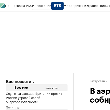
Подписка на РБК
Инвестиции
Мероприятия
Отрасли
Недви
РБК Life
Тренды
Визионеры
Национальные проекты
Город
Стиль
Кр
Спецпроекты СПб
Конференции СПб
Спецпроекты
Проверка конт
Татарстан
Все новости
Татарстан
Весь мир
В аэ
Сеул счел санкции Британии против
России угрозой своей
соби
энергобезопасности
Политика