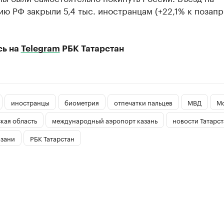
ю РФ закрыли 5,4 тыс. иностранцам (+22,1% к позап
сь на
Telegram
РБК Татарстан
иностранцы
биометрия
отпечатки пальцев
МВД
М
кая область
международный аэропорт казань
новости Татарст
азани
РБК Татарстан