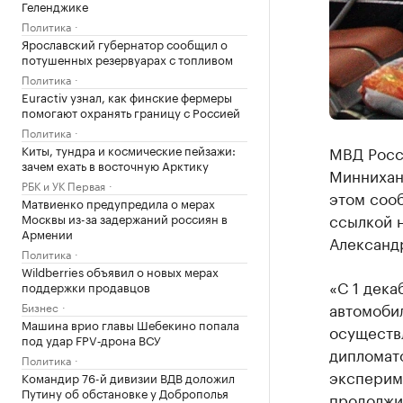
Геленджике
Политика
Ярославский губернатор сообщил о
потушенных резервуарах с топливом
Политика
Euractiv узнал, как финские фермеры
помогают охранять границу с Россией
Политика
Киты, тундра и космические пейзажи:
МВД Росс
зачем ехать в восточную Арктику
Миннихан
РБК и УК Первая
этом соо
Матвиенко предупредила о мерах
ссылкой 
Москвы из-за задержаний россиян в
Армении
Александ
Политика
Wildberries объявил о новых мерах
«С 1 дека
поддержки продавцов
автомоби
Бизнес
Машина врио главы Шебекино попала
осуществ
под удар FPV‑дрона ВСУ
дипломат
Политика
эксперим
Командир 76-й дивизии ВДВ доложил
Путину об обстановке у Доброполья
продолжит