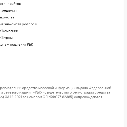
стинг сайтов
г.решения
акомства
йт знакомств podbor.ru
К Компании
К Курсы
ола управления РБК
регистрации средства массовой информации выдано Федеральной
и сетевого издания «РБК» (свидетельство о регистрации средства
ор) 03.12.2021 за номером ЭЛ №ФС77-82385) сопровождаются