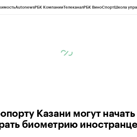
жимость
Autonews
РБК Компании
Телеканал
РБК Вино
Спорт
Школа упра
ипто
РБК Бизнес-среда
Дискуссионный клуб
Исследования
Кредитные 
рагентов
Политика
Экономика
Бизнес
Технологии и медиа
Финансы
Рын
ропорту Казани могут начать
рать биометрию иностранц