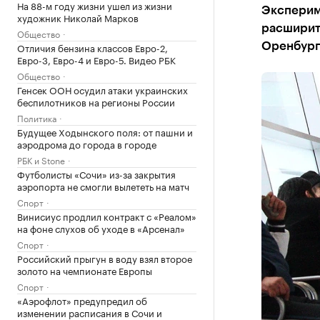
На 88-м году жизни ушел из жизни
Эксперим
художник Николай Марков
расширить
Общество
Отличия бензина классов Евро-2,
Оренбург
Евро-3, Евро-4 и Евро-5. Видео РБК
Общество
Генсек ООН осудил атаки украинских
беспилотников на регионы России
Политика
Будущее Ходынского поля: от пашни и
аэродрома до города в городе
РБК и Stone
Футболисты «Сочи» из-за закрытия
аэропорта не смогли вылететь на матч
Спорт
Винисиус продлил контракт с «Реалом»
на фоне слухов об уходе в «Арсенал»
Спорт
Российский прыгун в воду взял второе
золото на чемпионате Европы
Спорт
«Аэрофлот» предупредил об
изменении расписания в Сочи и