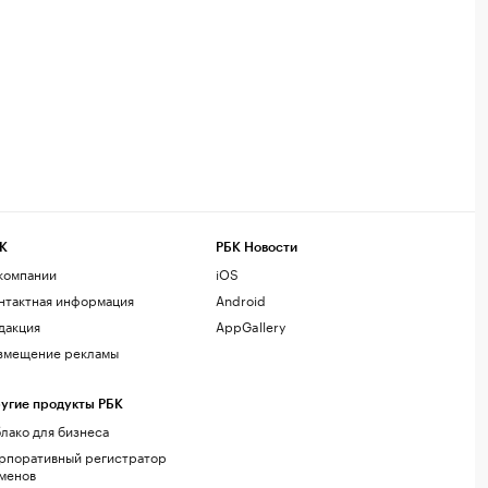
К
РБК Новости
компании
iOS
нтактная информация
Android
дакция
AppGallery
змещение рекламы
угие продукты РБК
лако для бизнеса
рпоративный регистратор
менов