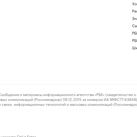
Хо
Ре
Зн
Са
РБ
РБ
Шк
ения и материалы информационного агентства «РБК» (свидетельство о 
овых коммуникаций (Роскомнадзор) 09.12.2015 за номером ИА №ФС77-63848) 
 связи, информационных технологий и массовых коммуникаций (Роскомнадз
нажмите Ctrl + Enter