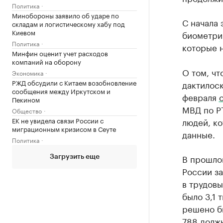
Политика
Минобороны заявило об ударе по
С начала 
складам и логистическому хабу под
Киевом
биометрич
Политика
которые н
Минфин оценит учет расходов
компаний на оборону
О том, чт
Экономика
РЖД обсудили с Китаем возобновление
дактилос
сообщения между Иркутском и
февраля
Пекином
МВД по РТ
Общество
ЕК не увидела связи России с
людей, ко
миграционным кризисом в Сеуте
данные.
Политика
В прошлом
Загрузить еще
России з
в трудовы
было 3,1 
решено бы
788 должн