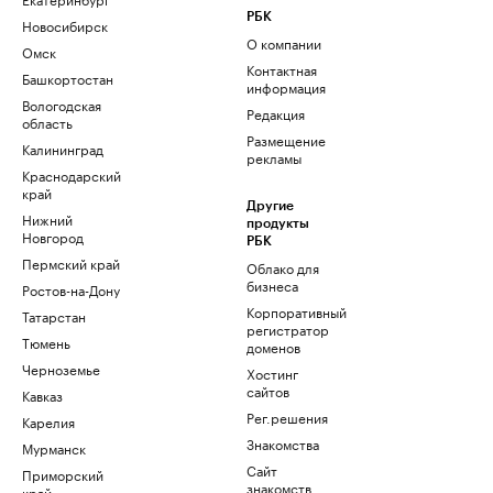
РБК
Новосибирск
О компании
Омск
Контактная
Башкортостан
информация
Вологодская
Редакция
область
Размещение
Калининград
рекламы
Краснодарский
край
Другие
Нижний
продукты
Новгород
РБК
Пермский край
Облако для
бизнеса
Ростов-на-Дону
Корпоративный
Татарстан
регистратор
Тюмень
доменов
Черноземье
Хостинг
сайтов
Кавказ
Рег.решения
Карелия
Знакомства
Мурманск
Сайт
Приморский
знакомств
край