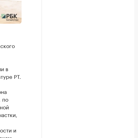
жского
и в
туре РТ.
она
 по
нной
частки,
ости и
еском