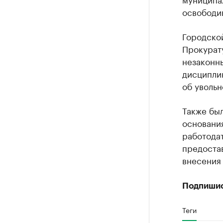
освободив
Городской
Прокурат
незаконн
дисципли
об уволь
Также бы
основания
работодат
предостав
внесения 
Подпиши
Теги