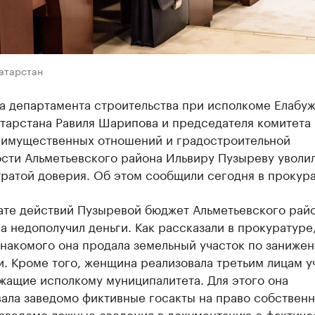
Татарстан
а департамента строительства при исполкоме Елабу
атарстана Равиля Шарипова и председателя комитета
-имущественных отношений и градостроительной
сти Альметьевского района Ильвиру Пузыреву уволил
тратой доверия. Об этом сообщили сегодня в прокура
тате действий Пузыревой бюджет Альметьевского рай
а недополучил деньги. Как рассказали в прокуратуре,
накомого она продала земельный участок по заниже
. Кроме того, женщина реализовала третьим лицам у
жащие исполкому муниципалитета. Для этого она
ала заведомо фиктивные госакты на право собственн
заведомо ложные сведения в документацию о фактич