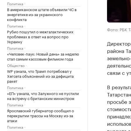
Политика
В американском штате объявили ЧС в
энергетике из-за украинского
конфликта
Политика
Фото: РБК 
Рубио пошутил о межгалактических
проблемах в ответ на вопрос про
Украину
Директор
Политика
района Т
«Человек-паук: Новый день» за неделю
земельно
стал самым кассовым фильмом года
деятельно
Общество
WP узнала, что Трамп потребовал у
связи с у
Хегсета объяснений из-за дефицита
ракет
В резуль
Политика
«ЕП» узнала, что Залужного не пустили
Татарстан
на встречу с британским министром
просьбе з
Политика
стоимости
Ярославский губернатор сообщил о
принадле
перекрытии трассы на Москву из-за
атаки
использов
Политика
вносила 