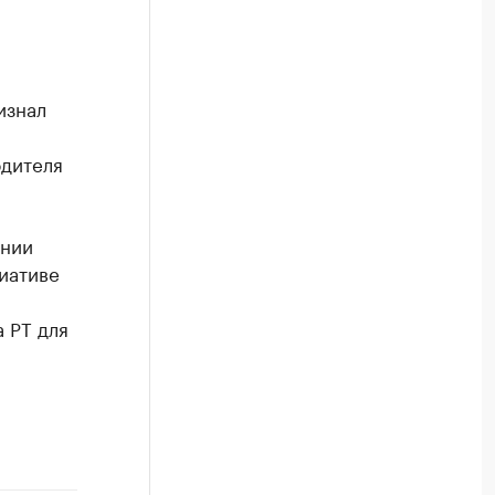
изнал
одителя
ении
иативе
 РТ для