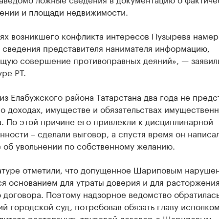
ении и площади недвижимости.
иях возникшего конфликта интересов Пузырева намер
о сведения представителя нанимателя информацию,
щую совершение противоправных деяний», — заявил
ре РТ.
з Елабужского района Татарстана два года не предс
о доходах, имуществе и обязательствах имуществен
. По этой причине его привлекли к дисциплинарной
нности – сделали выговор, а спустя время он написа
 об увольнении по собственному желанию.
атуре отметили, что допущенное Шариповым наруше
ся основанием для утраты доверия и для расторжени
 договора. Поэтому надзорное ведомство обратилась
й городской суд, потребовав обязать главу исполко
литета расторгнуть трудовой договор с Шариповым,