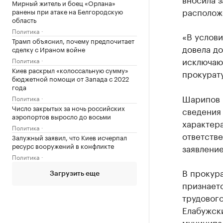
Мирный житель и боец «Орлана»
располож
ранены при атаке на Белгородскую
область
Политика
«В услов
Трамп объяснил, почему предпочитает
довела д
сделку с Ираном войне
исключаю
Политика
Киев раскрыл «колоссальную сумму»
прокурату
бюджетной помощи от Запада с 2022
года
Шарипов и
Политика
Число закрытых за ночь российских
сведения 
аэропортов выросло до восьми
характера
Политика
ответстве
Залужный заявил, что Киев исчерпал
ресурс вооружений в конфликте
заявление
Политика
В прокур
Загрузить еще
признает
трудового
Елабужски
муниципа