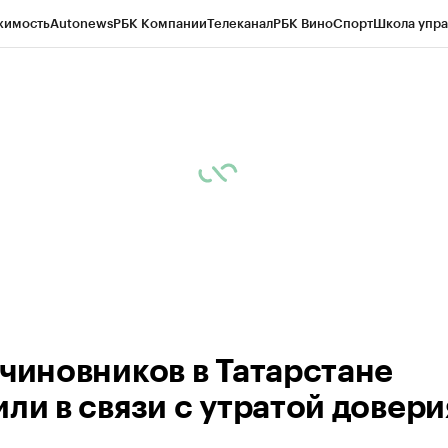
жимость
Autonews
РБК Компании
Телеканал
РБК Вино
Спорт
Школа упра
ипто
РБК Бизнес-среда
Дискуссионный клуб
Исследования
Кредитные 
рагентов
Политика
Экономика
Бизнес
Технологии и медиа
Финансы
Рын
 чиновников в Татарстане
ли в связи с утратой довери