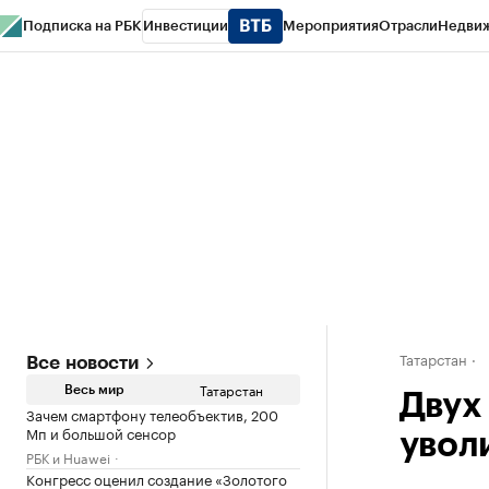
Подписка на РБК
Инвестиции
Мероприятия
Отрасли
Недви
РБК Life
Тренды
Визионеры
Национальные проекты
Город
Стиль
Кр
Спецпроекты СПб
Конференции СПб
Спецпроекты
Проверка конт
Татарстан
Все новости
Татарстан
Весь мир
Двух
Зачем смартфону телеобъектив, 200
Мп и большой сенсор
уволи
РБК и Huawei
Конгресс оценил создание «Золотого