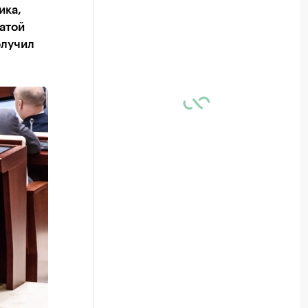
ика,
ратой
олучил