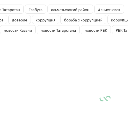
 Татарстан
Елабуга
альметьевский район
Альметьевск
ра
доверие
коррупция
борьба с коррупцией
коррупц
новости Казани
новости Татарстана
новости РБК
РБК Та