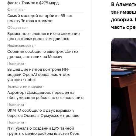
флота» Трампа в $275 млрд
В Альметь
Финансы
занимавши
Самый молодой на орбите. 65 лет
полету Титова в космос
доверия. 
Общество
часть сре
Временное явление: в июле снижение
цен на жилье резко замедлилось
Недвижимость
Собянин сообщил о еще трех сбитых
дронах, летевших на Москву
Политика
Вышедшие из-под контроля ИИ-
модели OpenAI общались, чтобы
устроить побег
Технологии и медиа
Аэропорт Домодедово перешел на
обслуживание рейсов по согласованию
Политика
UKMTO сообщило о двух взрывах у
берегов Омана в Ормузском проливе
Политика
NYT узнала о создании ЦРУ тайной
группы с целью раскола властей Кубы