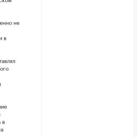
енно не
и в
тавлял
ного
л
ние
я
 в
ма