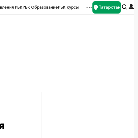
Татарстан
вления РБК
РБК Образование
РБК Курсы
рейтинги
Франшизы
Газета
ок наличной валюты
я