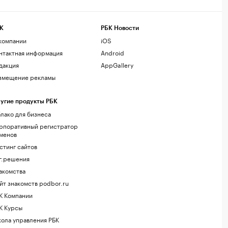
К
РБК Новости
компании
iOS
нтактная информация
Android
дакция
AppGallery
змещение рекламы
угие продукты РБК
лако для бизнеса
рпоративный регистратор
менов
стинг сайтов
г.решения
акомства
йт знакомств podbor.ru
К Компании
К Курсы
ола управления РБК