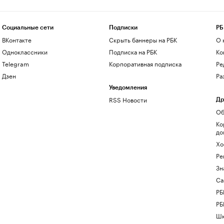
Социальные сети
Подписки
РБ
ВКонтакте
Скрыть баннеры на РБК
О 
Одноклассники
Подписка на РБК
Ко
Telegram
Корпоративная подписка
Ре
Дзен
Ра
Уведомления
RSS Новости
Др
Об
Ко
до
Хо
Ре
Зн
Са
РБ
РБ
Шк