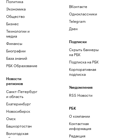
Политика
ВКонтакте
Экономика
Одноклассники
Общество
Telegram
Бизнес
Дзен
Технологии и
медиа
Финансы
Подписки
Скрыть баннеры
Биографии
на РБК
База знаний
Подписка на РБК
РБК Образование
Корпоративная
подписка
Новости
регионов
Уведомления
Санкт-Петербург
RSS Новости
и область
Екатеринбург
РБК
Новосибирск
О компании
Омск
Контактная
Башкортостан
информация
Вологодская
Редакция
область