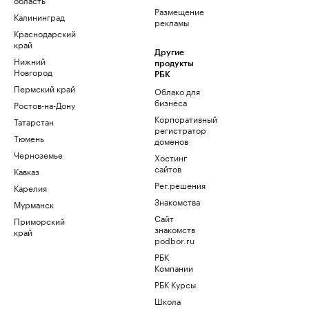
Размещение
Калининград
рекламы
Краснодарский
край
Другие
Нижний
продукты
Новгород
РБК
Пермский край
Облако для
бизнеса
Ростов-на-Дону
Корпоративный
Татарстан
регистратор
Тюмень
доменов
Черноземье
Хостинг
сайтов
Кавказ
Рег.решения
Карелия
Знакомства
Мурманск
Сайт
Приморский
знакомств
край
podbor.ru
РБК
Компании
РБК Курсы
Школа