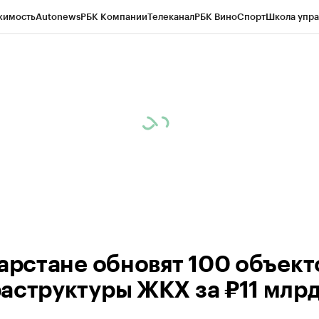
жимость
Autonews
РБК Компании
Телеканал
РБК Вино
Спорт
Школа упра
ипто
РБК Бизнес-среда
Дискуссионный клуб
Исследования
Кредитные 
рагентов
Политика
Экономика
Бизнес
Технологии и медиа
Финансы
Рын
тарстане обновят 100 объект
аструктуры ЖКХ за ₽11 млр