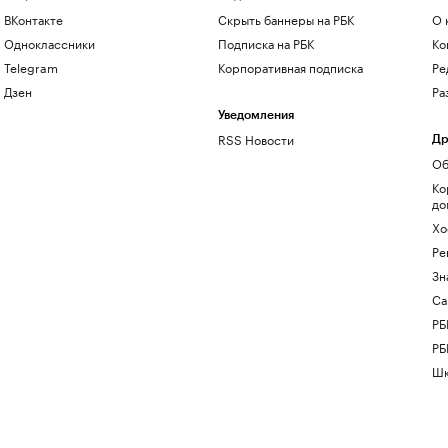
ВКонтакте
Скрыть баннеры на РБК
О 
Одноклассники
Подписка на РБК
Ко
Telegram
Корпоративная подписка
Ре
Дзен
Ра
Уведомления
RSS Новости
Др
Об
Ко
до
Хо
Ре
Зн
Са
РБ
РБ
Шк