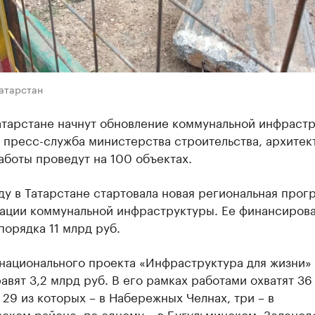
Татарстан
атарстане начнут обновление коммунальной инфрастр
 пресс-служба министерства строительства, архитек
аботы проведут на 100 объектах.
ду в Татарстане стартовала новая региональная прог
ации коммунальной инфраструктуры. Ее финансиров
порядка 11 млрд руб.
национального проекта «Инфраструктура для жизни» 
авят 3,2 млрд руб. В его рамках работами охватят 36
 29 из которых – в Набережных Челнах, три – в
ском районе, по одному – в Бугульминском, Зеленод