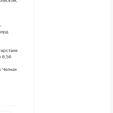
а
млрд
тарстане
я 8,56
х Челнах