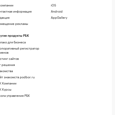
компании
iOS
нтактная информация
Android
дакция
AppGallery
змещение рекламы
угие продукты РБК
лако для бизнеса
рпоративный регистратор
менов
стинг сайтов
г.решения
акомства
йт знакомств podbor.ru
К Компании
К Курсы
ола управления РБК