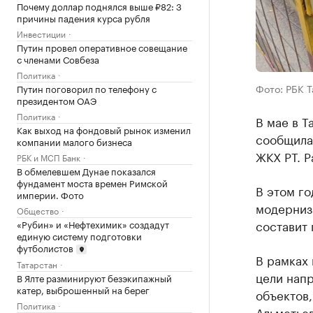
Почему доллар поднялся выше ₽82: 3
причины падения курса рубля
Инвестиции
Путин провел оперативное совещание
с членами Совбеза
Политика
Фото: РБК 
Путин поговорил по телефону с
президентом ОАЭ
Политика
В мае в Т
Как выход на фондовый рынок изменил
сообщила
компании малого бизнеса
ЖКХ РТ. Р
РБК и МСП Банк
В обмелевшем Дунае показался
фундамент моста времен Римской
В этом го
империи. Фото
модерниз
Общество
составит 
«Рубин» и «Нефтехимик» создадут
единую систему подготовки
футболистов
В рамках 
Татарстан
цели напр
В Ялте разминируют безэкипажный
катер, выброшенный на берег
объектов,
Политика
Альметьев