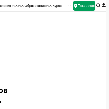
Татарстан
вления РБК
РБК Образование
РБК Курсы
рейтинги
Франшизы
Газета
ок наличной валюты
ов
д