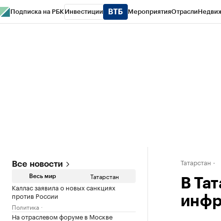
Подписка на РБК
Инвестиции
Мероприятия
Отрасли
Недви
РБК Life
Тренды
Визионеры
Национальные проекты
Город
Стиль
Кр
Спецпроекты СПб
Конференции СПб
Спецпроекты
Проверка конт
Татарстан
Все новости
Татарстан
Весь мир
В Та
Каллас заявила о новых санкциях
против России
инфр
Политика
На отраслевом форуме в Москве