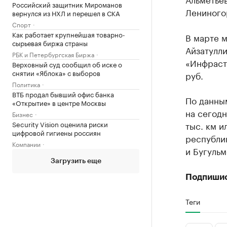
Российский защитник Мироманов
Лениного
вернулся из НХЛ и перешел в СКА
Спорт
Как работает крупнейшая товарно-
В марте м
сырьевая биржа страны
Айзатулл
РБК и Петербургская Биржа
«Инфрастр
Верховный суд сообщил об иске о
снятии «Яблока» с выборов
руб.
Политика
ВТБ продал бывший офис банка
По данны
«Открытие» в центре Москвы
на сегодн
Бизнес
тыс. км и
Security Vision оценила риски
цифровой гигиены россиян
республи
Компании
и Бугульм
Загрузить еще
Подпиши
Теги