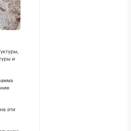
уктуры,
туры и
рамма
ание
на эти
ольском,