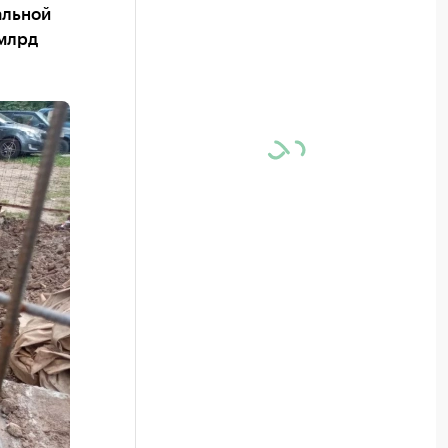
альной
 млрд