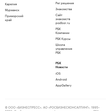
Рег.решения
Карелия
Знакомства
Мурманск
Сайт
Приморский
знакомств
край
podbor.ru
РБК
Компании
РБК Курсы
Школа
управления
РБК
РБК
Новости
iOS
Android
AppGallery
© ООО «БИЗНЕСПРЕСС», АО «РОСБИЗНЕСКОНСАЛТИНГ», 1995–
2026. Сообщения и материалы информационного агентства «РБК»