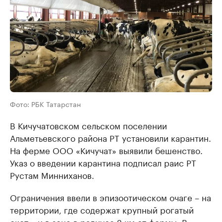
Фото: РБК Татарстан
В Кичучатовском сельском поселении
Альметьевского района РТ установили карантин.
На ферме ООО «Кичучат» выявили бешенство.
Указ о введении карантина подписал раис РТ
Рустам Минниханов.
Ограничения ввели в эпизоотическом очаге – на
территории, где содержат крупный рогатый
скот – и в зоне в радиусе 2 км от фермы. В