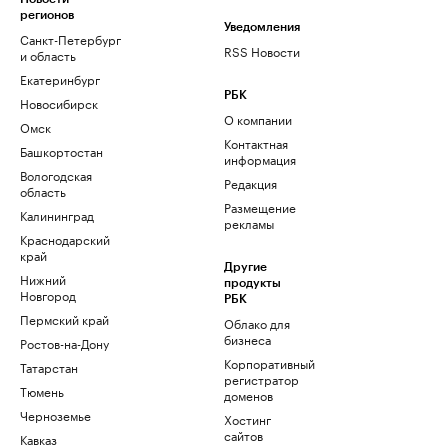
регионов
Уведомления
Санкт-Петербург
RSS Новости
и область
Екатеринбург
РБК
Новосибирск
О компании
Омск
Контактная
Башкортостан
информация
Вологодская
Редакция
область
Размещение
Калининград
рекламы
Краснодарский
край
Другие
Нижний
продукты
Новгород
РБК
Пермский край
Облако для
бизнеса
Ростов-на-Дону
Корпоративный
Татарстан
регистратор
Тюмень
доменов
Черноземье
Хостинг
сайтов
Кавказ