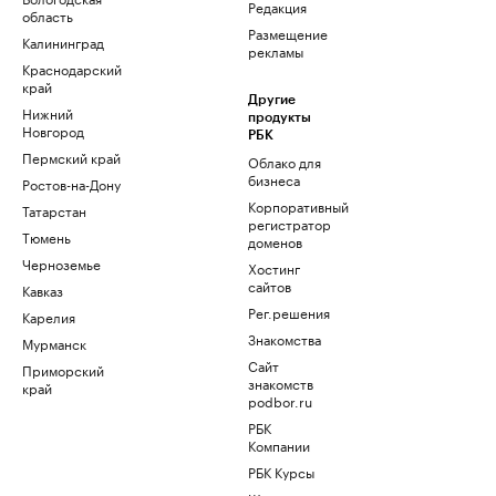
Редакция
область
Размещение
Калининград
рекламы
Краснодарский
край
Другие
Нижний
продукты
Новгород
РБК
Пермский край
Облако для
бизнеса
Ростов-на-Дону
Корпоративный
Татарстан
регистратор
Тюмень
доменов
Черноземье
Хостинг
сайтов
Кавказ
Рег.решения
Карелия
Знакомства
Мурманск
Сайт
Приморский
знакомств
край
podbor.ru
РБК
Компании
РБК Курсы