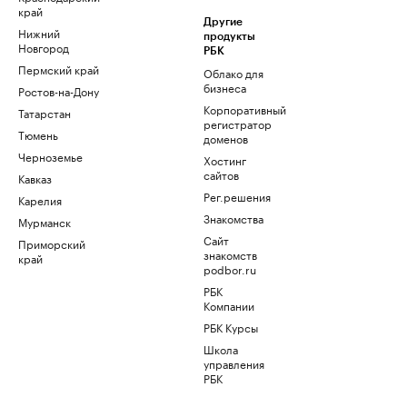
край
Другие
Нижний
продукты
Новгород
РБК
Пермский край
Облако для
бизнеса
Ростов-на-Дону
Корпоративный
Татарстан
регистратор
Тюмень
доменов
Черноземье
Хостинг
сайтов
Кавказ
Рег.решения
Карелия
Знакомства
Мурманск
Сайт
Приморский
знакомств
край
podbor.ru
РБК
Компании
РБК Курсы
Школа
управления
РБК