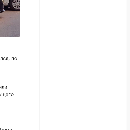
лся, по
или
кущего
более