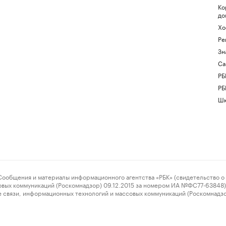
Ко
до
Хо
Ре
Зн
Са
РБ
РБ
Шк
ения и материалы информационного агентства «РБК» (свидетельство о 
овых коммуникаций (Роскомнадзор) 09.12.2015 за номером ИА №ФС77-63848) 
 связи, информационных технологий и массовых коммуникаций (Роскомнадз