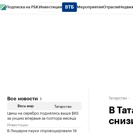
Подписка на РБК
Инвестиции
Мероприятия
Отрасли
Недви
РБК Life
Тренды
Визионеры
Национальные проекты
Город
Стиль
Кр
Спецпроекты СПб
Конференции СПб
Спецпроекты
Проверка конт
Татарстан
Все новости
Татарстан
Весь мир
В Та
Цены на серебро поднялись выше $65
за унцию впервые за полтора месяца
сниз
Инвестиции
В Люцерне пауки спровоцировали 19