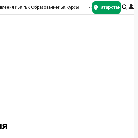
Татарстан
вления РБК
РБК Образование
РБК Курсы
рейтинги
Франшизы
Газета
ок наличной валюты
ия