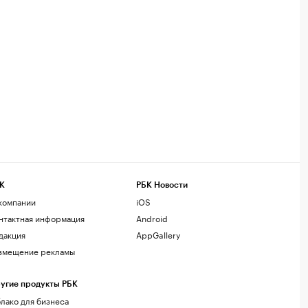
К
РБК Новости
компании
iOS
нтактная информация
Android
дакция
AppGallery
змещение рекламы
угие продукты РБК
лако для бизнеса