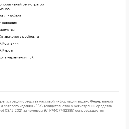
рпоративный регистратор
менов
стинг сайтов
г.решения
акомства
йт знакомств podbor.ru
К Компании
К Курсы
ола управления РБК
регистрации средства массовой информации выдано Федеральной
и сетевого издания «РБК» (свидетельство о регистрации средства
ор) 03.12.2021 за номером ЭЛ №ФС77-82385) сопровождаются