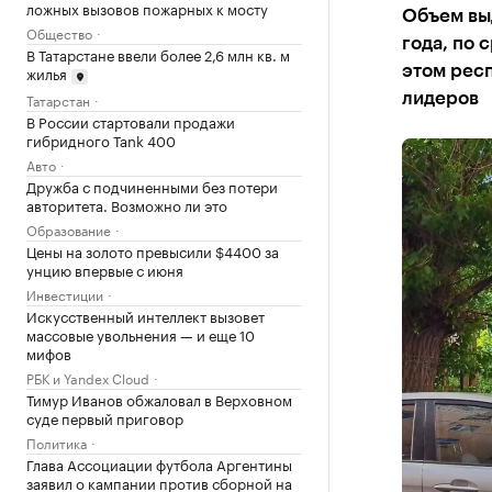
ложных вызовов пожарных к мосту
Объем выд
Общество
года, по 
В Татарстане ввели более 2,6 млн кв. м
жилья
этом респ
Татарстан
лидеров
В России стартовали продажи
гибридного Tank 400
Авто
Дружба с подчиненными без потери
авторитета. Возможно ли это
Образование
Цены на золото превысили $4400 за
унцию впервые с июня
Инвестиции
Искусственный интеллект вызовет
массовые увольнения — и еще 10
мифов
РБК и Yandex Cloud
Тимур Иванов обжаловал в Верховном
суде первый приговор
Политика
Глава Ассоциации футбола Аргентины
заявил о кампании против сборной на