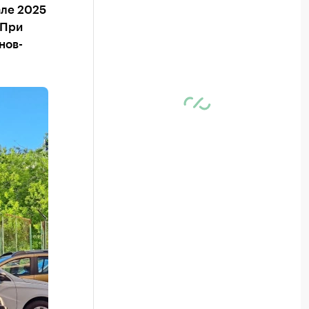
але 2025
 При
нов-