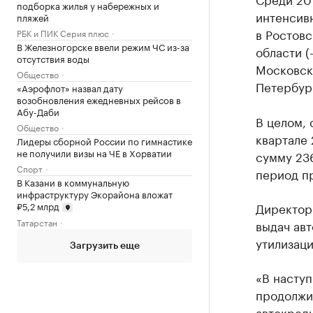
подборка жилья у набережных и
интенсив
пляжей
в Ростовс
РБК и ПИК Серия плюс
В Железногорске ввели режим ЧС из-за
области (
отсутствия воды
Московско
Общество
Петербург
«Аэрофлот» назвал дату
возобновления ежедневных рейсов в
Абу-Даби
В целом, 
Общество
квартале 
Лидеры сборной России по гимнастике
не получили визы на ЧЕ в Хорватии
сумму 236
Спорт
период пр
В Казани в коммунальную
инфраструктуру Экорайона вложат
₽5,2 млрд
Директор
Татарстан
выдач авт
утилизаци
Загрузить еще
«В насту
продолжи
автокред