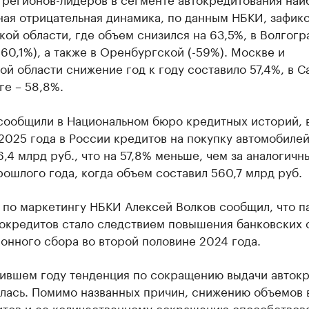
ная отрицательная динамика, по данным НБКИ, зафик
кой области, где объем снизился на 63,5%, в Волгог
-60,1%), а также в Оренбургской (-59%). Москве и
й области снижение год к году составило 57,4%, в С
е – 58,8%.
сообщили в Национальном бюро кредитных историй, в
2025 года в России кредитов на покупку автомобилей
,4 млрд руб., что на 57,8% меньше, чем за аналогичн
ошлого года, когда объем составил 560,7 млрд руб.
 по маркетингу НБКИ Алексей Волков сообщил, что п
окредитов стало следствием повышения банковских 
онного сбора во второй половине 2024 года.
пившем году тенденция по сокращению выдачи авток
лась. Помимо названных причин, снижению объемов 
итов и ее количественному сокращению способствов