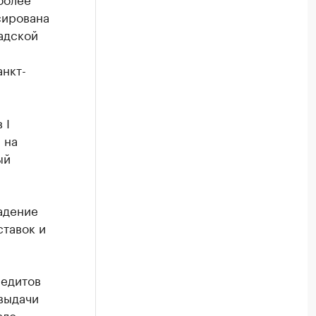
сирована
радской
анкт-
 I
 на
ый
адение
ставок и
редитов
выдачи
ало