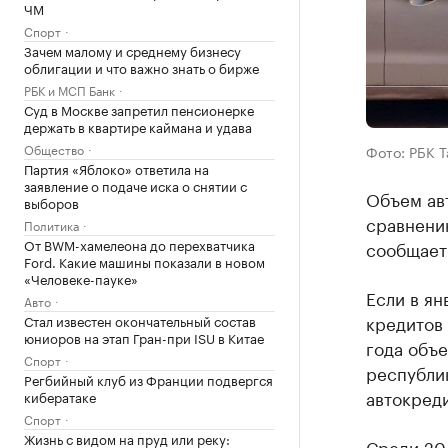
ЧМ
Спорт
Зачем малому и среднему бизнесу
облигации и что важно знать о бирже
РБК и МСП Банк
Суд в Москве запретил пенсионерке
держать в квартире каймана и удава
Общество
Фото: РБК 
Партия «Яблоко» ответила на
заявление о подаче иска о снятии с
Объем авт
выборов
сравнени
Политика
От BWM-хамелеона до перехватчика
сообщает
Ford. Какие машины показали в новом
«Человеке-пауке»
Если в ян
Авто
кредитов 
Стал известен окончательный состав
юниоров на этап Гран-при ISU в Китае
года объе
Спорт
республик
Регбийный клуб из Франции подвергся
автокреди
кибератаке
Спорт
Жизнь с видом на пруд или реку:
Среди 20