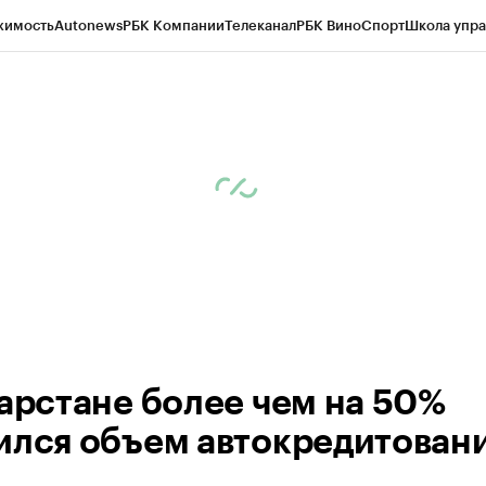
жимость
Autonews
РБК Компании
Телеканал
РБК Вино
Спорт
Школа упра
ипто
РБК Бизнес-среда
Дискуссионный клуб
Исследования
Кредитные 
рагентов
Политика
Экономика
Бизнес
Технологии и медиа
Финансы
Рын
тарстане более чем на 50%
ился объем автокредитован