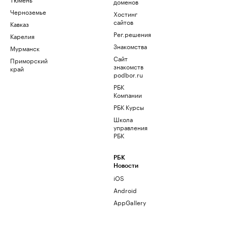
доменов
Черноземье
Хостинг
сайтов
Кавказ
Рег.решения
Карелия
Знакомства
Мурманск
Сайт
Приморский
знакомств
край
podbor.ru
РБК
Компании
РБК Курсы
Школа
управления
РБК
РБК
Новости
iOS
Android
AppGallery