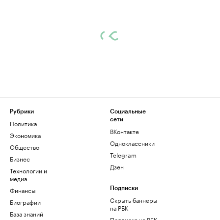
Рубрики
Социальные
сети
Политика
ВКонтакте
Экономика
Одноклассники
Общество
Telegram
Бизнес
Дзен
Технологии и
медиа
Финансы
Подписки
Скрыть баннеры
Биографии
на РБК
База знаний
Подписка на РБК