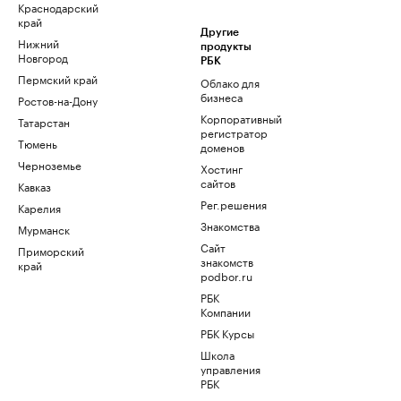
Краснодарский
край
Другие
Нижний
продукты
Новгород
РБК
Пермский край
Облако для
бизнеса
Ростов-на-Дону
Корпоративный
Татарстан
регистратор
Тюмень
доменов
Черноземье
Хостинг
сайтов
Кавказ
Рег.решения
Карелия
Знакомства
Мурманск
Сайт
Приморский
знакомств
край
podbor.ru
РБК
Компании
РБК Курсы
Школа
управления
РБК