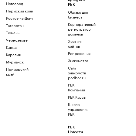
Новгород
РБК
Пермский край
Облако для
бизнеса
Ростов-на-Дону
Корпоративный
Татарстан
регистратор
Тюмень
доменов
Черноземье
Хостинг
сайтов
Кавказ
Рег.решения
Карелия
Знакомства
Мурманск
Сайт
Приморский
знакомств
край
podbor.ru
РБК
Компании
РБК Курсы
Школа
управления
РБК
РБК
Новости