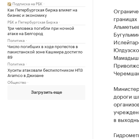
Подписка на РБК
Как Петербургская биржа влияет на
Ограничен
бизнес и экономику
границах 
РБК и Петербургская Биржа
Альметьев
Три человека погибли при ночной
атаке на Белгород
Бугульмин
Политика
Ислейтарс
Число погибших в ходе протестов в
Юлдузско
пакистанской зоне Кашмира достигло
Мамадышс
89
Политика
Приволжс
Хуситы атаковали беспилотником НПЗ
Черемшан
Aramco в Джизане
Общество
Министер
Загрузить еще
дороги ш
организо
учрежден
в выходны
Гидромет