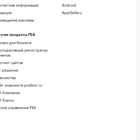
нтактная информация
Android
дакция
AppGallery
змещение рекламы
угие продукты РБК
лако для бизнеса
рпоративный регистратор
менов
стинг сайтов
г.решения
акомства
йт знакомств podbor.ru
К Компании
К Курсы
ола управления РБК