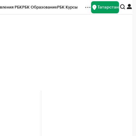
Татарстан
вления РБК
РБК Образование
РБК Курсы
рейтинги
Франшизы
Газета
ок наличной валюты