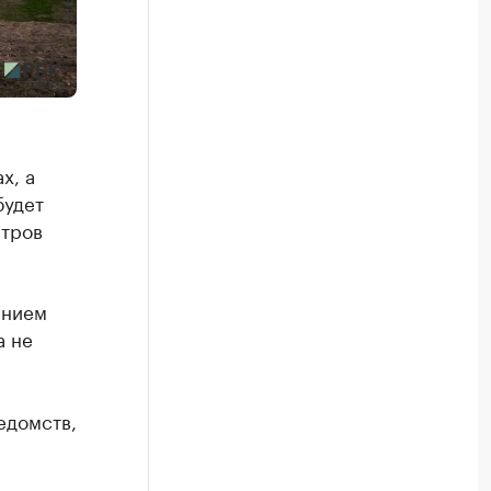
х, а
будет
стров
ением
а не
едомств,