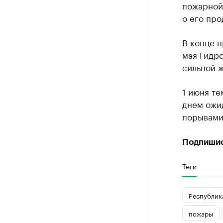
пожарной 
о его про
В конце п
мая Гидр
сильной ж
1 июня те
днем ожид
порывами 
Подпиши
Теги
Республика
пожары