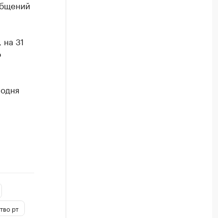
общений
 на 31
о
годня
тво рт