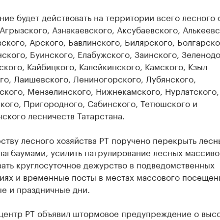
ие будет действовать на территории всего лесного 
Агрызского, Азнакаевского, Аксубаевского, Алькеевс
ского, Арского, Бавлинского, Билярского, Болгарско
ского, Буинского, Елабужского, Заинского, Зеленодо
кого, Кайбицкого, Калейкинского, Камского, Кзыл-
го, Лаишевского, Лениногорского, Лубянского,
кого, Мензелинского, Нижнекамского, Нурлатского,
кого, Пригородного, Сабинского, Тетюшского и
ского лесничеств Татарстана.
ству лесного хозяйства РТ поручено перекрыть лесн
лагбаумами, усилить патрулирование лесных массиво
вать круглосуточное дежурство в подведомственных
иях и временные посты в местах массового посещен
е и праздничные дни.
центр РТ объявил штормовое предупреждение о выс