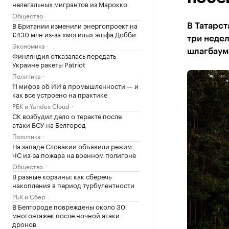
нелегальных мигрантов из Марокко
Общество
В Британии изменили энергопроект на
В Татарст
£430 млн из-за «могилы» эльфа Добби
три недел
Экономика
шлагбаум
Финляндия отказалась передать
Украине ракеты Patriot
Политика
11 мифов об ИИ в промышленности — и
как все устроено на практике
РБК и Yandex Cloud
СК возбудил дело о теракте после
атаки ВСУ на Белгород
Политика
На западе Словакии объявили режим
ЧС из-за пожара на военном полигоне
Общество
В разные корзины: как сберечь
накопления в период турбулентности
РБК и Сбер
В Белгороде повреждены около 30
многоэтажек после ночной атаки
дронов