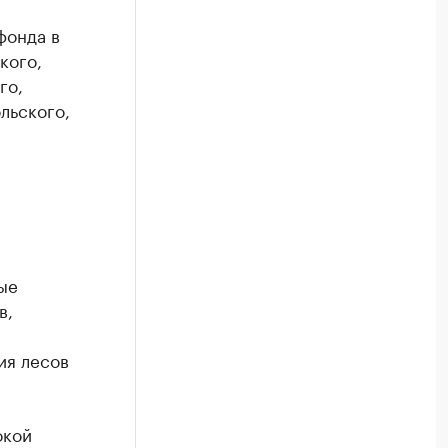
фонда в
кого,
го,
льского,
ые
в,
ия лесов
окой