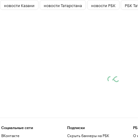
новости Казани
новости Татарстана
новости РБК
РБК Та
Социальные сети
Подписки
РБ
ВКонтакте
Скрыть баннеры на РБК
О 