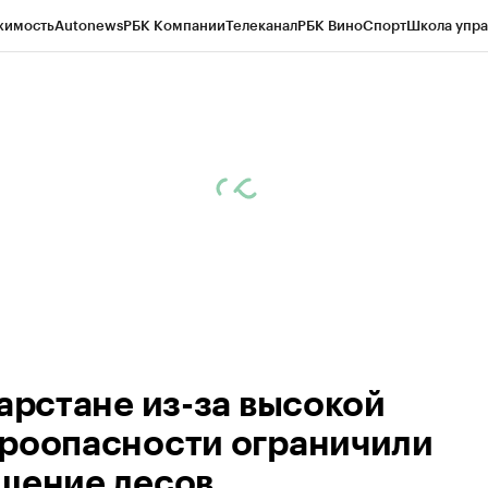
жимость
Autonews
РБК Компании
Телеканал
РБК Вино
Спорт
Школа упра
ипто
РБК Бизнес-среда
Дискуссионный клуб
Исследования
Кредитные 
рагентов
Политика
Экономика
Бизнес
Технологии и медиа
Финансы
Рын
тарстане из-за высокой
роопасности ограничили
щение лесов