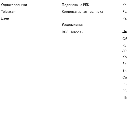
Одноклассники
Подписка на РБК
Ко
Telegram
Корпоративная подписка
Ре
Дзен
Ра
Уведомления
RSS Новости
Др
Об
Ко
до
Хо
Ре
Зн
Са
РБ
РБ
Шк