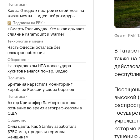
Политика
Как за 6 недель настроить свой мозг на
жизнь мечты — идеи нейрохирурга
Подписка на РБК
«Смерть Голливуда». Кто и как срывает
слияние Paramount и Warner
Фото: РБК 
Технологии и медиа
Часть Одессы осталась без
В Татарст
электроснабжения
также на 
Общество
действова
На саудовском НПЗ после удара
хуситов начался пожар. Видео
республи
Политика
Британия нарастила мониторинг
Посещение
кораблей России у своих берегов
высокой (
Политика
Актер Кристофер Ламберт потерял
распрост
сознание во время автограф-сессии в
государс
США
учрежден
Общество
Сила цвета. Как Stanley заработала
которые 
$750 млн, продавая термосы
тушению 
женщинам