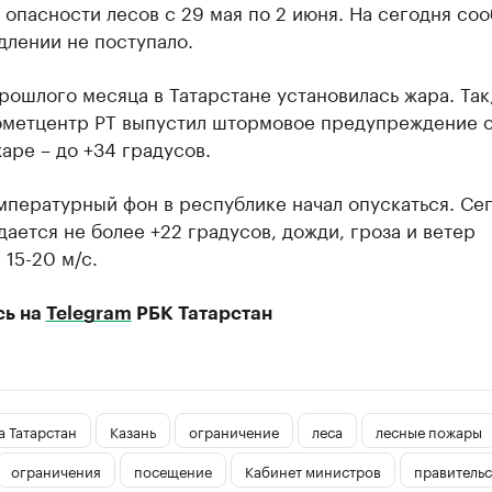
опасности лесов с 29 мая по 2 июня. На сегодня со
длении не поступало.
рошлого месяца в Татарстане установилась жара. Так,
ометцентр РТ выпустил штормовое предупреждение 
аре – до +34 градусов.
мпературный фон в республике начал опускаться. Се
ается не более +22 градусов, дожди, гроза и ветер
15-20 м/с.
сь на
Telegram
РБК Татарстан
 Татарстан
Казань
ограничение
леса
лесные пожары
ограничения
посещение
Кабинет министров
правительс