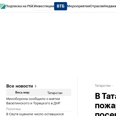
Подписка на РБК
Инвестиции
Мероприятия
Отрасли
Недви
РБК Life
Тренды
Визионеры
Национальные проекты
Город
Стиль
Кр
Спецпроекты СПб
Конференции СПб
Спецпроекты
Проверка конт
Татарстан
Все новости
Татарстан
Весь мир
В Та
Минобороны сообщило о взятии
Васютинского и Торецкого в ДНР
пожа
Политика
В Сеуте оценили число оставшихся
посе