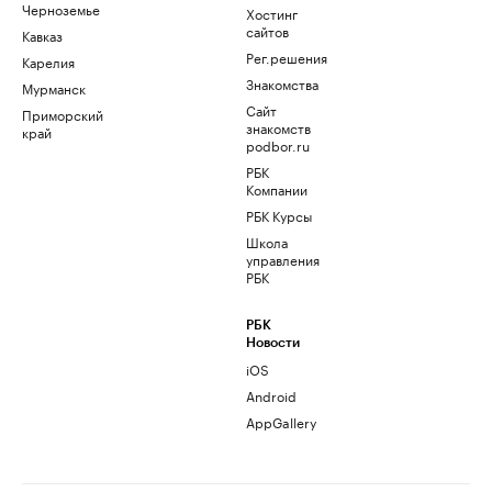
Черноземье
Хостинг
сайтов
Кавказ
Рег.решения
Карелия
Знакомства
Мурманск
Сайт
Приморский
знакомств
край
podbor.ru
РБК
Компании
РБК Курсы
Школа
управления
РБК
РБК
Новости
iOS
Android
AppGallery