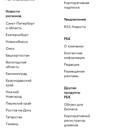
Корпоративная
подписка
Новости
регионов
Уведомления
Санкт-Петербург
RSS Новости
и область
Екатеринбург
РБК
Новосибирск
О компании
Омск
Контактная
Башкортостан
информация
Вологодская
Редакция
область
Размещение
Калининград
рекламы
Краснодарский
край
Другие
Нижний
продукты
Новгород
РБК
Пермский край
Облако для
бизнеса
Ростов-на-Дону
Корпоративный
Татарстан
регистратор
Тюмень
доменов