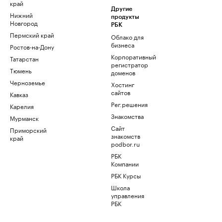
край
Другие
Нижний
продукты
Новгород
РБК
Пермский край
Облако для
бизнеса
Ростов-на-Дону
Корпоративный
Татарстан
регистратор
Тюмень
доменов
Черноземье
Хостинг
сайтов
Кавказ
Рег.решения
Карелия
Знакомства
Мурманск
Сайт
Приморский
знакомств
край
podbor.ru
РБК
Компании
РБК Курсы
Школа
управления
РБК