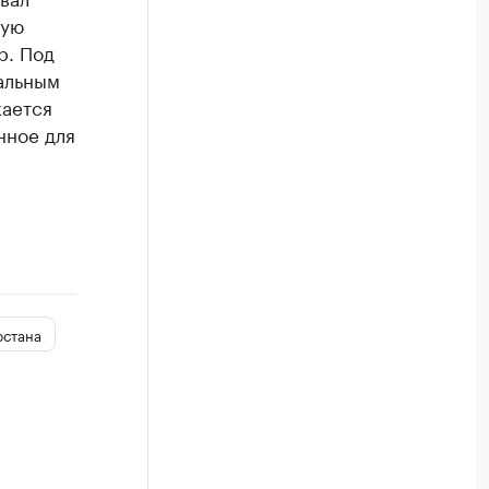
щую
р. Под
альным
кается
нное для
рстана