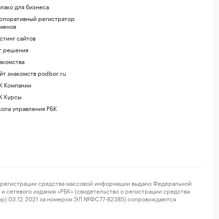
лако для бизнеса
рпоративный регистратор
менов
стинг сайтов
г.решения
акомства
йт знакомств podbor.ru
К Компании
К Курсы
ола управления РБК
регистрации средства массовой информации выдано Федеральной
и сетевого издания «РБК» (свидетельство о регистрации средства
ор) 03.12.2021 за номером ЭЛ №ФС77-82385) сопровождаются