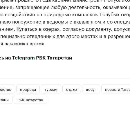
ление, запрещающее любую деятельность, оказываю
ое воздействие на природные комплексы Голубых озе
пало погружение в водоемы с аквалангом и со специ
нием. Купаться в озерах, согласно документу, допус
специально отведенных для этого местах и в разреше
я заказника время.
сь на
Telegram
РБК Татарстан
ойство
природа
туризм
отдых
досуг
новости Тата
азани
РБК Татарстан