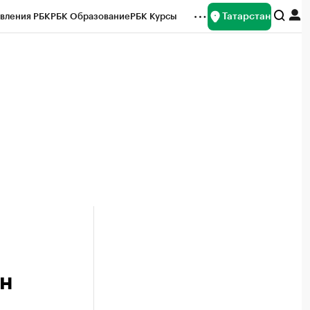
Татарстан
вления РБК
РБК Образование
РБК Курсы
рейтинги
Франшизы
Газета
ок наличной валюты
лн