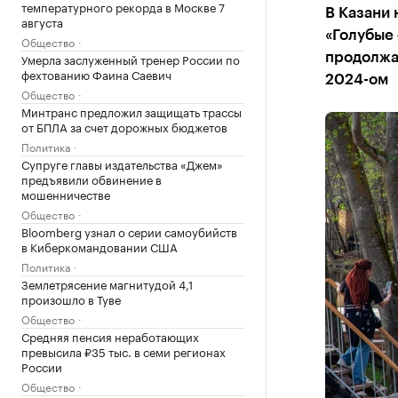
температурного рекорда в Москве 7
В Казани 
августа
«Голубые 
Общество
Умерла заслуженный тренер России по
продолжал
фехтованию Фаина Саевич
2024-ом
Общество
Минтранс предложил защищать трассы
от БПЛА за счет дорожных бюджетов
Политика
Супруге главы издательства «Джем»
предъявили обвинение в
мошенничестве
Общество
Bloomberg узнал о серии самоубийств
в Киберкомандовании США
Политика
Землетрясение магнитудой 4,1
произошло в Туве
Общество
Средняя пенсия неработающих
превысила ₽35 тыс. в семи регионах
России
Общество