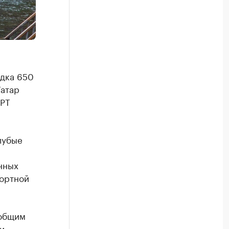
ядка 650
Татар
 РТ
лубые
нных
фортной
 общим
и