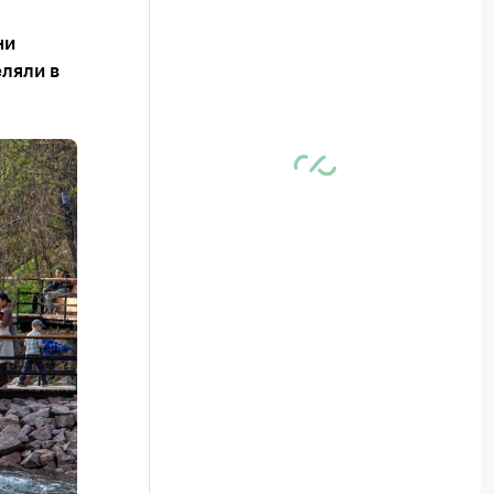
ни
ляли в