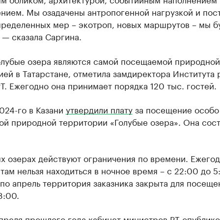
нием. Мы озадачены антропогенной нагрузкой и пос
пределенных мер – экотроп, новых маршрутов – мы б
 — сказала Саргина.
олубые озера являются самой посещаемой природной
ей в Татарстане, отметила замдиректора Института 
Т. Ежегодно она принимает порядка 120 тыс. гостей.
024-го в Казани
утвердили плату
за посещение особо
ой природной территории «Голубые озера». Она сост
х озерах действуют ограничения по времени. Ежегод
 там нельзя находиться в ночное время – с 22:00 до 5
по апрель территория заказника закрыта для посеще
8:00.
преля прошлого года кабинет министров РТ опублико