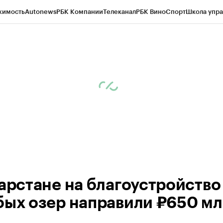
жимость
Autonews
РБК Компании
Телеканал
РБК Вино
Спорт
Школа упра
ипто
РБК Бизнес-среда
Дискуссионный клуб
Исследования
Кредитные 
рагентов
Политика
Экономика
Бизнес
Технологии и медиа
Финансы
Рын
тарстане на благоустройство
бых озер направили ₽650 м