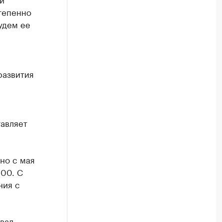
тепенно
удем ее
развития
авляет
но с мая
:00. С
ния с
вал