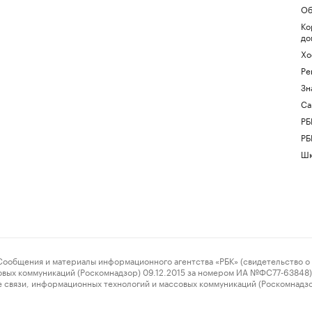
Об
Ко
до
Хо
Ре
Зн
Са
РБ
РБ
Шк
ения и материалы информационного агентства «РБК» (свидетельство о 
овых коммуникаций (Роскомнадзор) 09.12.2015 за номером ИА №ФС77-63848) 
 связи, информационных технологий и массовых коммуникаций (Роскомнадз