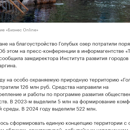
ие «Бизнес Online»
ане на благоустройство Голубых озер потратили пор
Об этом на пресс-конференции в информагентстве «
сообщила замдиректора Института развития городов
аргина.
оду на особо охраняемую природную территорию «Го
тратили 126 млн руб. Средства направили на
репление и работы по программе развития обществе
ств. В 2023-м выделили 5 млн на формирование ком
 среды. В 2024 году выделили 522 млн.
лось сформировать единую концепцию территории с
ым обликом, архитектурой, событийным наполнением 