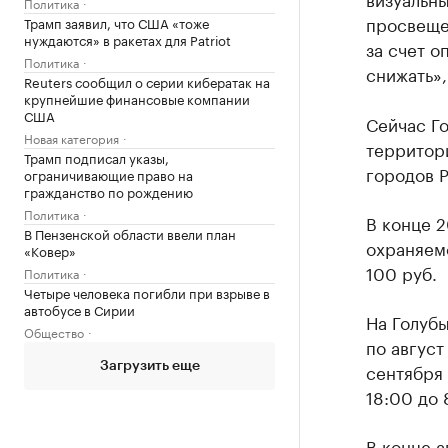
Политика
просвеще
Трамп заявил, что США «тоже
нуждаются» в ракетах для Patriot
за счет о
Политика
снижать»,
Reuters сообщил о серии кибератак на
крупнейшие финансовые компании
США
Сейчас Г
Новая категория
территори
Трамп подписал указы,
городов Р
ограничивающие право на
гражданство по рождению
Политика
В конце 2
В Пензенской области ввели план
охраняем
«Ковер»
100 руб.
Политика
Четыре человека погибли при взрыве в
автобусе в Сирии
На Голубы
Общество
по август
сентября 
Загрузить еще
18:00 до 
В конце а