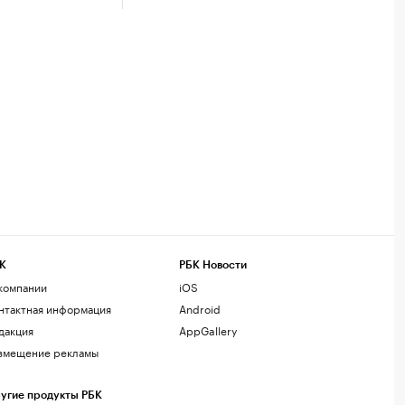
К
РБК Новости
компании
iOS
нтактная информация
Android
дакция
AppGallery
змещение рекламы
угие продукты РБК