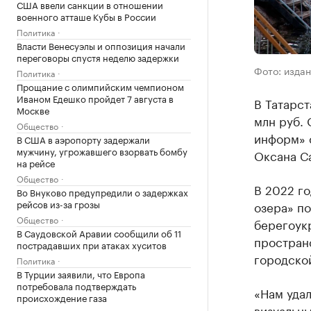
США ввели санкции в отношении
военного атташе Кубы в России
Политика
Власти Венесуэлы и оппозиция начали
переговоры спустя неделю задержки
Фото: издан
Политика
Прощание с олимпийским чемпионом
Иваном Едешко пройдет 7 августа в
В Татарст
Москве
млн руб. 
Общество
информ» 
В США в аэропорту задержали
мужчину, угрожавшего взорвать бомбу
Оксана С
на рейсе
Общество
В 2022 г
Во Внуково предупредили о задержках
рейсов из-за грозы
озера» по
Общество
берегоук
В Саудовской Аравии сообщили об 11
простран
пострадавших при атаках хуситов
городской
Политика
В Турции заявили, что Европа
потребовала подтверждать
«Нам уда
происхождение газа
визуальн