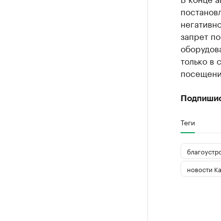
постанов
негативн
запрет по
оборудова
только в 
посещени
Подпиши
Теги
благоустр
новости К