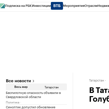
Подписка на РБК
Инвестиции
Мероприятия
Отрасли
Недви
РБК Life
Тренды
Визионеры
Национальные проекты
Город
Стиль
Кр
Спецпроекты СПб
Конференции СПб
Спецпроекты
Проверка конт
Татарстан
Все новости
Татарстан
Весь мир
В Та
Беспилотную опасность объявили в
Свердловской области
Голу
Политика
Синоптик допустил обновление