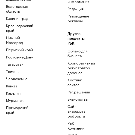
информация
Вологодская
Редакция
область
Размещение
Калининград
рекламы
Краснодарский
край
Другие
Нижний
продукты
Новгород
РБК
Пермский край
Облако для
бизнеса
Ростов-на-Дону
Корпоративный
Татарстан
регистратор
Тюмень
доменов
Черноземье
Хостинг
сайтов
Кавказ
Рег.решения
Карелия
Знакомства
Мурманск
Сайт
Приморский
знакомств
край
podbor.ru
РБК
Компании
РБК Курсы