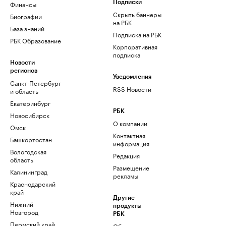
Финансы
Подписки
Скрыть баннеры
Биографии
на РБК
База знаний
Подписка на РБК
РБК Образование
Корпоративная
подписка
Новости
регионов
Уведомления
Санкт-Петербург
RSS Новости
и область
Екатеринбург
РБК
Новосибирск
О компании
Омск
Контактная
Башкортостан
информация
Вологодская
Редакция
область
Размещение
Калининград
рекламы
Краснодарский
край
Другие
Нижний
продукты
Новгород
РБК
Пермский край
Облако для