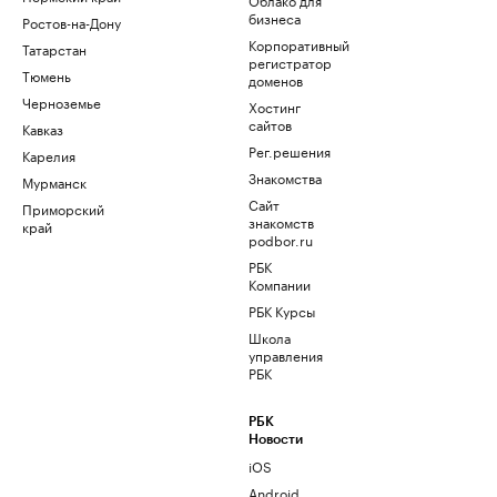
бизнеса
Ростов-на-Дону
Корпоративный
Татарстан
регистратор
Тюмень
доменов
Черноземье
Хостинг
сайтов
Кавказ
Рег.решения
Карелия
Знакомства
Мурманск
Сайт
Приморский
знакомств
край
podbor.ru
РБК
Компании
РБК Курсы
Школа
управления
РБК
РБК
Новости
iOS
Android