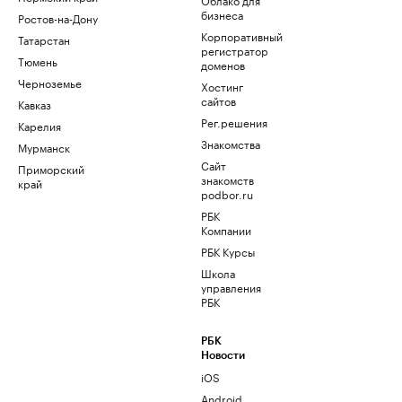
бизнеса
Ростов-на-Дону
Корпоративный
Татарстан
регистратор
Тюмень
доменов
Черноземье
Хостинг
сайтов
Кавказ
Рег.решения
Карелия
Знакомства
Мурманск
Сайт
Приморский
знакомств
край
podbor.ru
РБК
Компании
РБК Курсы
Школа
управления
РБК
РБК
Новости
iOS
Android