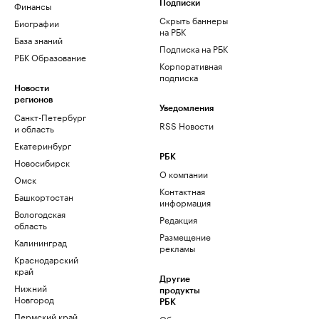
Финансы
Подписки
Скрыть баннеры
Биографии
на РБК
База знаний
Подписка на РБК
РБК Образование
Корпоративная
подписка
Новости
регионов
Уведомления
Санкт-Петербург
RSS Новости
и область
Екатеринбург
РБК
Новосибирск
О компании
Омск
Контактная
Башкортостан
информация
Вологодская
Редакция
область
Размещение
Калининград
рекламы
Краснодарский
край
Другие
Нижний
продукты
Новгород
РБК
Пермский край
Облако для