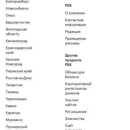
Екатеринбург
РБК
Новосибирск
О компании
Омск
Контактная
Башкортостан
информация
Вологодская
Редакция
область
Размещение
Калининград
рекламы
Краснодарский
край
Другие
Нижний
продукты
Новгород
РБК
Пермский край
Облако для
бизнеса
Ростов-на-Дону
Корпоративный
Татарстан
регистратор
Тюмень
доменов
Черноземье
Хостинг
сайтов
Кавказ
Рег.решения
Карелия
Знакомства
Мурманск
Сайт
Приморский
знакомств