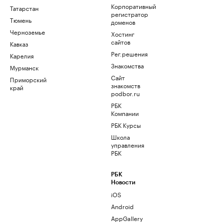
Корпоративный
Татарстан
регистратор
Тюмень
доменов
Черноземье
Хостинг
сайтов
Кавказ
Рег.решения
Карелия
Знакомства
Мурманск
Сайт
Приморский
знакомств
край
podbor.ru
РБК
Компании
РБК Курсы
Школа
управления
РБК
РБК
Новости
iOS
Android
AppGallery