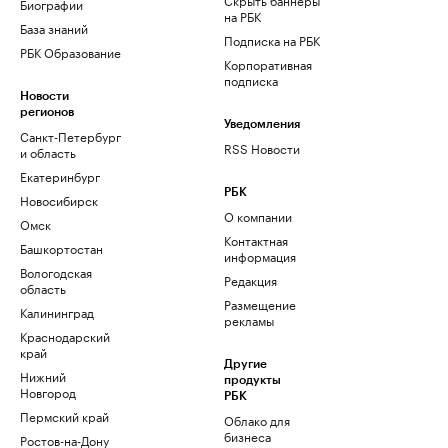
Биографии
на РБК
База знаний
Подписка на РБК
РБК Образование
Корпоративная
подписка
Новости
регионов
Уведомления
Санкт-Петербург
RSS Новости
и область
Екатеринбург
РБК
Новосибирск
О компании
Омск
Контактная
Башкортостан
информация
Вологодская
Редакция
область
Размещение
Калининград
рекламы
Краснодарский
край
Другие
Нижний
продукты
Новгород
РБК
Пермский край
Облако для
бизнеса
Ростов-на-Дону