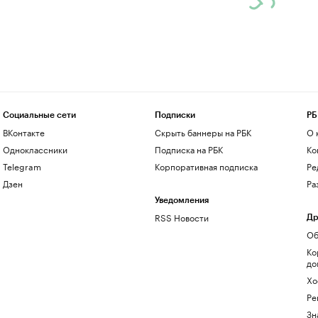
Социальные сети
Подписки
РБ
ВКонтакте
Скрыть баннеры на РБК
О 
Одноклассники
Подписка на РБК
Ко
Telegram
Корпоративная подписка
Ре
Дзен
Ра
Уведомления
RSS Новости
Др
Об
Ко
до
Хо
Ре
Зн