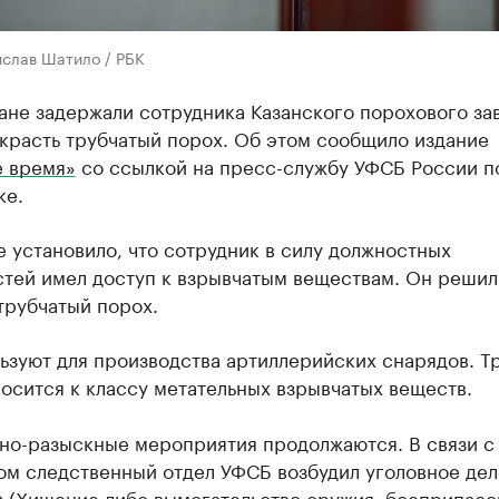
ислав Шатило / РБК
ане задержали сотрудника Казанского порохового за
красть трубчатый порох. Об этом сообщило издание
е время»
со ссылкой на пресс-службу УФСБ России п
ке.
 установило, что сотрудник в силу должностных
стей имел доступ к взрывчатым веществам. Он решил
трубчатый порох.
ьзуют для производства артиллерийских снарядов. Т
осится к классу метательных взрывчатых веществ.
но-разыскные мероприятия продолжаются. В связи с
м следственный отдел УФСБ возбудил уголовное дело
Ф (Хищение либо вымогательство оружия, боеприпасо