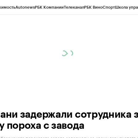
жимость
Autonews
РБК Компании
Телеканал
РБК Вино
Спорт
Школа упра
ипто
РБК Бизнес-среда
Дискуссионный клуб
Исследования
Кредитные 
рагентов
Политика
Экономика
Бизнес
Технологии и медиа
Финансы
Рын
зани задержали сотрудника 
у пороха с завода
Казанского порохового завода задержали за кражу взрывчатого