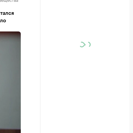
ытался
ело