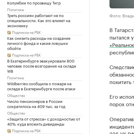
Колумбии по прозвищу Тигр
Политика
Треть россиян работают не по
Фото: Влад
специальности. Как это влияет на
экономику
В Татарст
Подписка на РБК
пытался у
Как снизить расходы на создание
личного фонда и какие ловушки
«Реально
обойти
республи
Подписка на РБК
В Екатеринбурге эвакуировали 800
человек после возгорания на складе
Следствие
WB
обязанно
Политика
похитить 
Wildberries сообщила о пожаре на
складе в Екатеринбурге после атаки
Общество
Его испол
Число пенсионеров в России
порох отн
сократилось на 409 тыс. за год
Общество
Оператив
«Защита от стресса» с доходностью от
40%: куда вложить дивиденды
инциденто
Подписка на РБК
226 УК Р