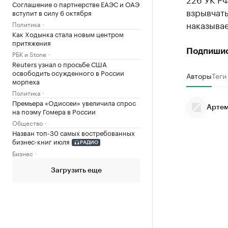
Соглашение о партнерстве ЕАЭС и ОАЭ
взрывчаты
вступит в силу 6 октября
наказывае
Политика
Как Ходынка стала новым центром
притяжения
Подпиши
РБК и Stone
Reuters узнал о просьбе США
освободить осужденного в России
Авторы
Теги
морпеха
Политика
Премьера «Одиссеи» увеличила спрос
Артем
на поэму Гомера в России
Общество
Назван топ-30 самых востребованных
бизнес-книг июля
РАДИО
Бизнес
Загрузить еще