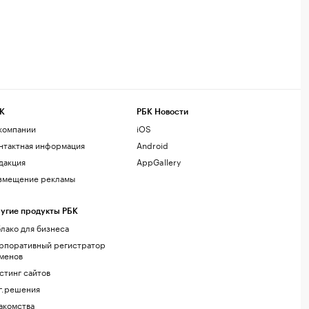
К
РБК Новости
компании
iOS
нтактная информация
Android
дакция
AppGallery
змещение рекламы
угие продукты РБК
лако для бизнеса
рпоративный регистратор
менов
стинг сайтов
г.решения
акомства