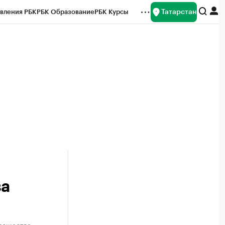
Татарстан
вления РБК
РБК Образование
РБК Курсы
рейтинги
Франшизы
Газета
ок наличной валюты
за
 вещества