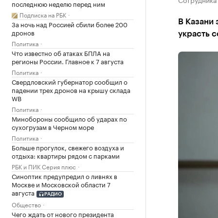
последнюю неделю перед ним
Подписка на РБК
В Казани 
За ночь над Россией сбили более 200
дронов
украсть 
Политика
Что известно об атаках БПЛА на
регионы России. Главное к 7 августа
Политика
Свердловский губернатор сообщил о
падении трех дронов на крышу склада
WB
Политика
Минобороны сообщило об ударах по
сухогрузам в Черном море
Политика
Больше прогулок, свежего воздуха и
отдыха: квартиры рядом с парками
РБК и ПИК Серия плюс
Синоптик предупредил о ливнях в
Москве и Московской области 7
августа
РАДИО
Общество
Чего ждать от нового президента