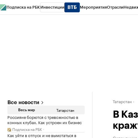
Подписка на РБК
Инвестиции
Мероприятия
Отрасли
Недви
РБК Life
Тренды
Визионеры
Национальные проекты
Город
Стиль
Кр
Спецпроекты СПб
Конференции СПб
Спецпроекты
Проверка конт
Татарстан
Все новости
Татарстан
Весь мир
В Ка
Россияне борются с тревожностью в
конных клубах. Как устроен их бизнес
краж
Подписка на РБК
Как уйти в отпуск и не вымотаться в
Сотрудника 