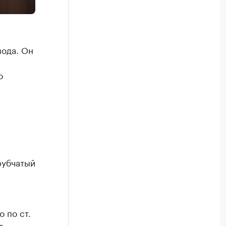
вода. Он
о
рубчатый
 по ст.
в,