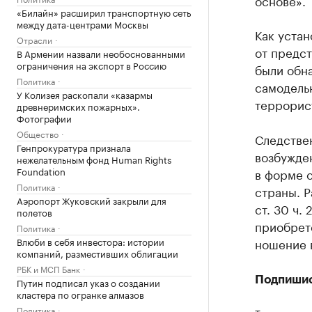
основе».
«Билайн» расширил транспортную сеть
между дата-центрами Москвы
Как устан
Отрасли
от предст
В Армении назвали необоснованными
ограничения на экспорт в Россию
были обн
Политика
самодель
У Колизея раскопали «казармы
террорис
древнеримских пожарных».
Фотографии
Общество
Следстве
Генпрокуратура признала
возбужден
нежелательным фонд Human Rights
Foundation
в форме 
Политика
страны. Р
Аэропорт Жуковский закрыли для
ст. 30 ч. 
полетов
приобрете
Политика
Влюби в себя инвестора: истории
ношение 
компаний, разместивших облигации
РБК и МСП Банк
Подпиши
Путин подписал указ о создании
кластера по огранке алмазов
Политика