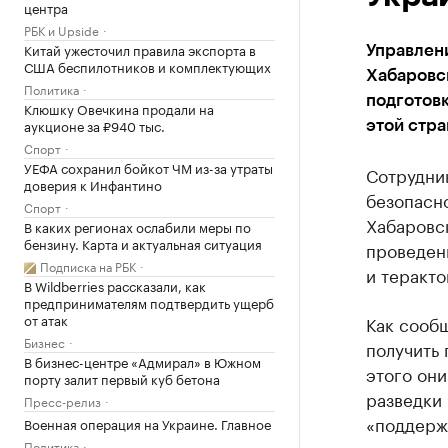
центра
РБК и Upside
Китай ужесточил правила экспорта в
Управлен
США беспилотников и комплектующих
Хабаровс
Политика
подготовк
Клюшку Овечкина продали на
аукционе за ₽940 тыс.
этой стра
Спорт
УЕФА сохранил бойкот ЧМ из-за утраты
Сотрудни
доверия к Инфантино
безопасно
Спорт
Хабаровс
В каких регионах ослабили меры по
бензину. Карта и актуальная ситуация
проведен
Подписка на РБК
и теракто
В Wildberries рассказали, как
предпринимателям подтвердить ущерб
от атак
Как сообщ
Бизнес
получить 
В бизнес-центре «Адмирал» в Южном
этого они
порту залит первый куб бетона
разведки 
Пресс-релиз
«поддерж
Военная операция на Украине. Главное
Политика