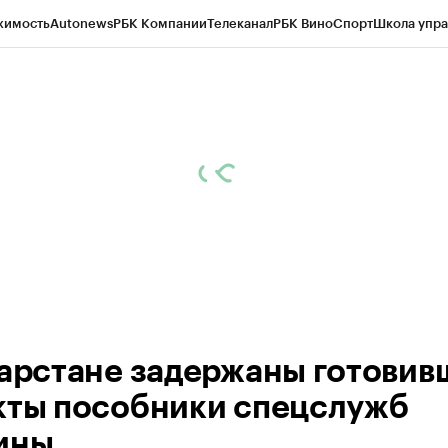
жимость
Autonews
РБК Компании
Телеканал
РБК Вино
Спорт
Школа упра
ипто
РБК Бизнес-среда
Дискуссионный клуб
Исследования
Кредитные 
рагентов
Политика
Экономика
Бизнес
Технологии и медиа
Финансы
Рын
тарстане задержаны готовив
кты пособники спецслужб
ины