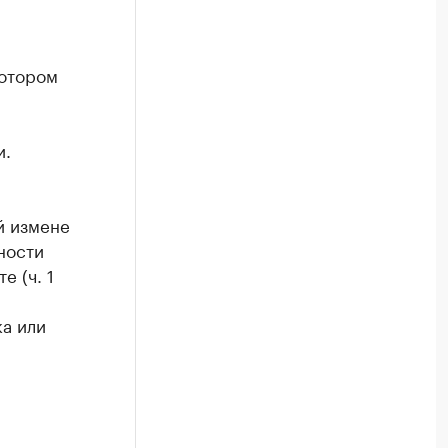
котором
и.
й измене
ности
е (ч. 1
ка или