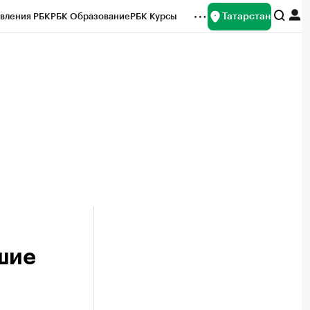
Татарстан
вления РБК
РБК Образование
РБК Курсы
рейтинги
Франшизы
Газета
ок наличной валюты
шие