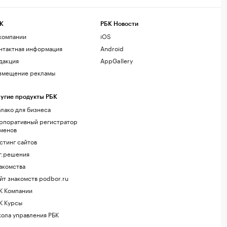
К
РБК Новости
компании
iOS
нтактная информация
Android
дакция
AppGallery
змещение рекламы
угие продукты РБК
лако для бизнеса
рпоративный регистратор
менов
стинг сайтов
г.решения
акомства
йт знакомств podbor.ru
К Компании
К Курсы
ола управления РБК