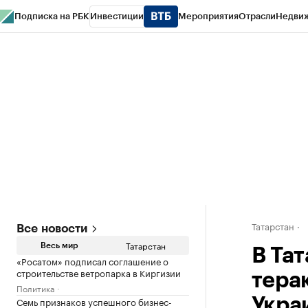
Подписка на РБК
Инвестиции
Мероприятия
Отрасли
Недви
РБК Life
Тренды
Визионеры
Национальные проекты
Город
Стиль
Кр
Спецпроекты СПб
Конференции СПб
Спецпроекты
Проверка конт
Татарстан
Все новости
Татарстан
Весь мир
В Та
«Росатом» подписал соглашение о
строительстве ветропарка в Киргизии
тера
Политика
Семь признаков успешного бизнес-
Укра