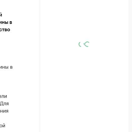
й
ины в
ство
ины в
ели
 Для
ения
ой