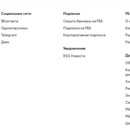
Социальные сети
Подписки
РБ
ВКонтакте
Скрыть баннеры на РБК
О 
Одноклассники
Подписка на РБК
Ко
Telegram
Корпоративная подписка
Ре
Дзен
Ра
Уведомления
RSS Новости
Др
Об
Ко
до
Хо
Ре
Зн
Са
РБ
РБ
Шк