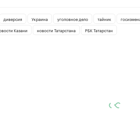
диверсия
Украина
уголовное дело
тайник
госизмен
овости Казани
новости Татарстана
РБК Татарстан