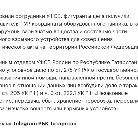
овили сотрудники УФСБ, фигуранты дела получили
авителя ГУР координаты оборудованного тайника, в 
аружены взрывчатые вещества и составные части
ного взрывного устройства для совершения
тического акта на территории Российской Федераци
нным отделом УФСБ России по Республике Татарстан
о уголовное дело по ст. 275 УК РФ о государственно
оказания иной помощи, направленной против безопас
анее в отношении данных лиц возбудили дело о теракт
2 ст. 205 УК РФ) и ч. 3 ст. 222.1 УК РФ «Незаконные
ние, передача, сбыт, хранение, перевозка, пересыл
взрывчатых веществ или взрывных устройств».
сь на
Telegram
РБК Татарстан