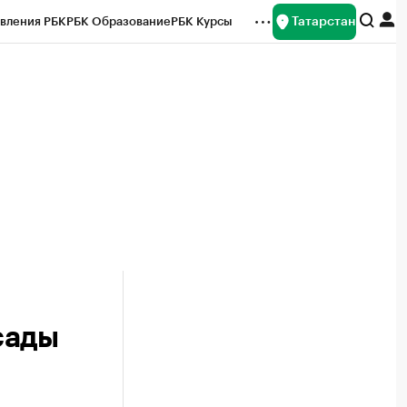
Татарстан
вления РБК
РБК Образование
РБК Курсы
рейтинги
Франшизы
Газета
ок наличной валюты
сады