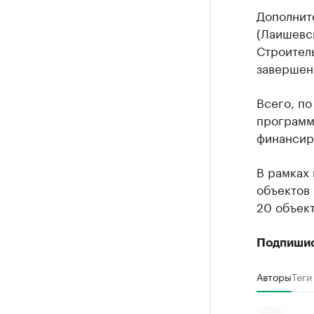
Дополните
(Лаишевск
Строител
завершено
Всего, по
программ 
финансиро
В рамках 
объектов
20 объект
Подпиши
Авторы
Теги