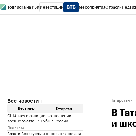
Подписка на РБК
Инвестиции
Мероприятия
Отрасли
Недви
РБК Life
Тренды
Визионеры
Национальные проекты
Город
Стиль
Кр
Спецпроекты СПб
Конференции СПб
Спецпроекты
Проверка конт
Татарстан
Все новости
Татарстан
Весь мир
В Та
США ввели санкции в отношении
военного атташе Кубы в России
и шко
Политика
Власти Венесуэлы и оппозиция начали