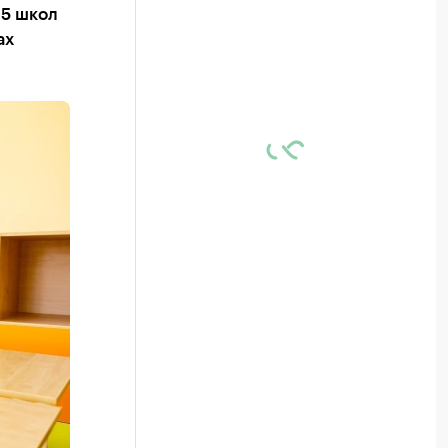
 5 школ
ах