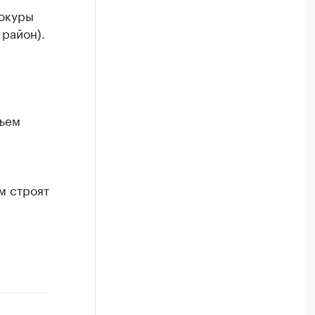
Сокуры
 район).
бъем
м строят