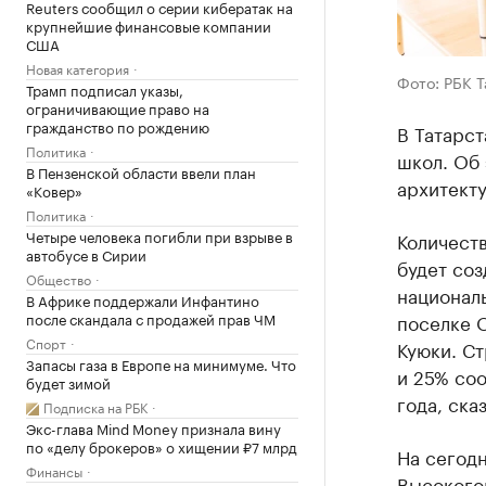
Reuters сообщил о серии кибератак на
крупнейшие финансовые компании
США
Новая категория
Фото: РБК 
Трамп подписал указы,
ограничивающие право на
гражданство по рождению
В Татарст
Политика
школ. Об
В Пензенской области ввели план
архитект
«Ковер»
Политика
Четыре человека погибли при взрыве в
Количеств
автобусе в Сирии
будет со
Общество
националь
В Африке поддержали Инфантино
после скандала с продажей прав ЧМ
поселке 
Спорт
Куюки. С
Запасы газа в Европе на минимуме. Что
и 25% соо
будет зимой
года, ска
Подписка на РБК
Экс-глава Mind Money признала вину
по «делу брокеров» о хищении ₽7 млрд
На сегодн
Финансы
Высокогор