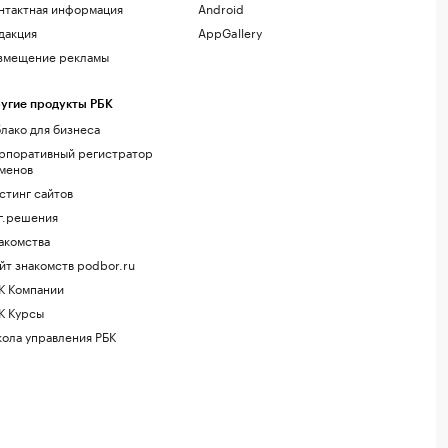
нтактная информация
Android
дакция
AppGallery
змещение рекламы
угие продукты РБК
лако для бизнеса
рпоративный регистратор
менов
стинг сайтов
г.решения
акомства
йт знакомств podbor.ru
К Компании
К Курсы
ола управления РБК