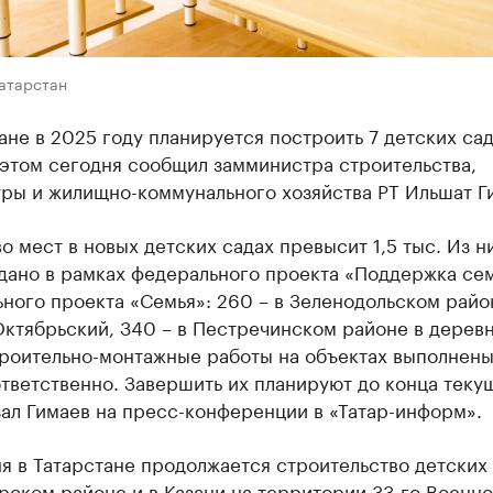
Татарстан
ане в 2025 году планируется построить 7 детских сад
 этом сегодня сообщил замминистра строительства,
уры и жилищно-коммунального хозяйства РТ Ильшат Г
о мест в новых детских садах превысит 1,5 тыс. Из н
здано в рамках федерального проекта «Поддержка се
ного проекта «Семья»: 260 – в Зеленодольском райо
Октябрьский, 340 – в Пестречинском районе в дерев
троительно-монтажные работы на объектах выполнены
тветственно. Завершить их планируют до конца теку
зал Гимаев на пресс-конференции в «Татар-информ».
я в Татарстане продолжается строительство детских 
ском районе и в Казани на территории 33-го Военно