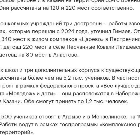
Они рассчитаны на 120 и 220 мест соответственно.
дошкольных учреждений три достроены – работы зав
ах, которые перешли с 2024 года, уточнил Гимаев. Э
а 340 мест в жилом комплексе «Царево» в Пестречин
, детсад 220 мест в селе Песчанные Ковали Лаишевс
детсад на 80 мест в Апастово.
ых школ и три дополнительных корпуса к существующ
ссчитаны более чем на 5,2 тыс. учеников. В частност
троят в рамках федерального проекта «Все лучшее д
та «Молодежь и дети» – они расположатся в Набереж
в Казани. Обе смогут принять по 1,2 тыс. человек.
500 учеников строят в Агрызе и в Мензелинске, на 1
 Работы ведут в рамках госпрограммы «Комплексное 
 территорий».