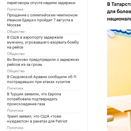
переговоры спустя неделю задержки
В Татарст
Политика
для более
Прощание с олимпийским чемпионом
Иваном Едешко пройдет 7 августа в
национал
Москве
Общество
В США в аэропорту задержали
мужчину, угрожавшего взорвать бомбу
на рейсе
Общество
Во Внуково предупредили о задержках
рейсов из-за грозы
Общество
В Саудовской Аравии сообщили об 11
пострадавших при атаках хуситов
Политика
В Турции заявили, что Европа
потребовала подтверждать
происхождение газа
Политика
Трамп заявил, что США «тоже
нуждаются» в ракетах для Patriot
Политика