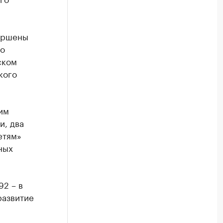
ершены
то
ском
кого
им
и, два
етям»
ных
92 – в
развитие