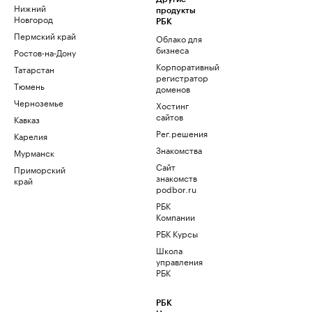
Нижний
продукты
Новгород
РБК
Пермский край
Облако для
бизнеса
Ростов-на-Дону
Корпоративный
Татарстан
регистратор
Тюмень
доменов
Черноземье
Хостинг
сайтов
Кавказ
Рег.решения
Карелия
Знакомства
Мурманск
Сайт
Приморский
знакомств
край
podbor.ru
РБК
Компании
РБК Курсы
Школа
управления
РБК
РБК