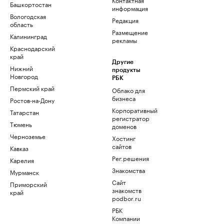
Башкортостан
информация
Вологодская
Редакция
область
Размещение
Калининград
рекламы
Краснодарский
край
Другие
Нижний
продукты
Новгород
РБК
Пермский край
Облако для
бизнеса
Ростов-на-Дону
Корпоративный
Татарстан
регистратор
Тюмень
доменов
Черноземье
Хостинг
сайтов
Кавказ
Рег.решения
Карелия
Знакомства
Мурманск
Сайт
Приморский
знакомств
край
podbor.ru
РБК
Компании