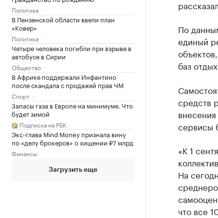
рассказал
Политика
В Пензенской области ввели план
«Ковер»
По данным
Политика
единый р
Четыре человека погибли при взрыве в
объектов,
автобусе в Сирии
баз отдых
Общество
В Африке поддержали Инфантино
после скандала с продажей прав ЧМ
Самостоя
Спорт
средств р
Запасы газа в Европе на минимуме. Что
внесения 
будет зимой
Подписка на РБК
сервисы б
Экс-глава Mind Money признала вину
по «делу брокеров» о хищении ₽7 млрд
«К 1 сен
Финансы
коллектив
Загрузить еще
На сегодн
среднерос
самооценк
что все 1