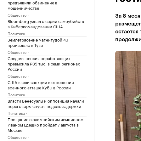
предъявили обвинение в
мошенничестве
Общество
За 8 меся
Bloomberg узнал о серии самоубийств
размещени
в Киберкомандовании США
остается 
Политика
Землетрясение магнитудой 4,1
продолжи
произошло в Туве
Общество
Средняя пенсия неработающих
превысила ₽35 тыс. в семи регионах
России
Общество
США ввели санкции в отношении
военного атташе Кубы в России
Политика
Власти Венесуэлы и оппозиция начали
переговоры спустя неделю задержки
Политика
Прощание с олимпийским чемпионом
Иваном Едешко пройдет 7 августа в
Москве
Общество