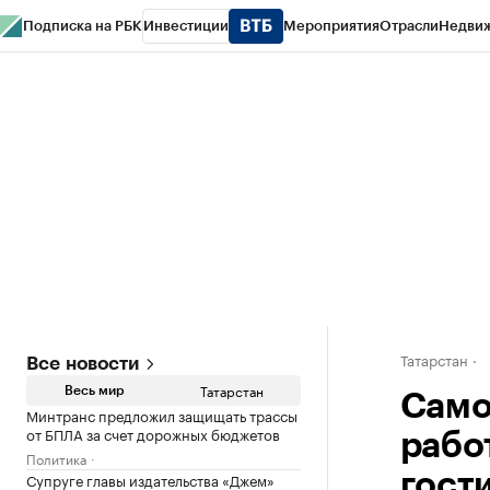
Подписка на РБК
Инвестиции
Мероприятия
Отрасли
Недви
РБК Life
Тренды
Визионеры
Национальные проекты
Город
Стиль
Кр
Спецпроекты СПб
Конференции СПб
Спецпроекты
Проверка конт
Татарстан
Все новости
Татарстан
Весь мир
Само
Минтранс предложил защищать трассы
от БПЛА за счет дорожных бюджетов
рабо
Политика
Супруге главы издательства «Джем»
гост