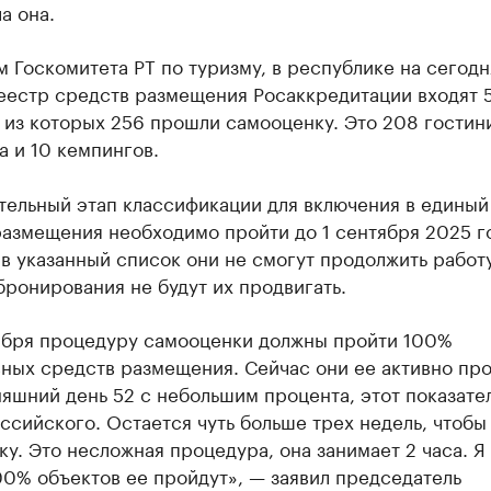
а она.
 Госкомитета РТ по туризму, в республике на сегодн
еестр средств размещения Росаккредитации входят 
 из которых 256 прошли самооценку. Это 208 гостин
а и 10 кемпингов.
тельный этап классификации для включения в единый
азмещения необходимо пройти до 1 сентября 2025 го
в указанный список они не смогут продолжить работу
ронирования не будут их продвигать.
тября процедуру самооценки должны пройти 100%
ных средств размещения. Сейчас они ее активно про
яшний день 52 с небольшим процента, этот показате
сийского. Остается чуть больше трех недель, чтобы
у. Это несложная процедура, она занимает 2 часа. Я
00% объектов ее пройдут», — заявил председатель