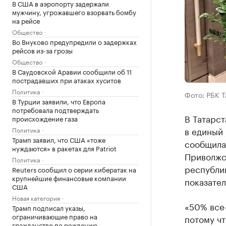
В США в аэропорту задержали
мужчину, угрожавшего взорвать бомбу
на рейсе
Общество
Во Внуково предупредили о задержках
рейсов из-за грозы
Общество
В Саудовской Аравии сообщили об 11
пострадавших при атаках хуситов
Политика
Фото: РБК 
В Турции заявили, что Европа
потребовала подтверждать
В Татарст
происхождение газа
в единый
Политика
Трамп заявил, что США «тоже
сообщила
нуждаются» в ракетах для Patriot
Приволжс
Политика
республик
Reuters сообщил о серии кибератак на
крупнейшие финансовые компании
показате
США
Новая категория
«50% все-
Трамп подписал указы,
ограничивающие право на
потому чт
гражданство по рождению