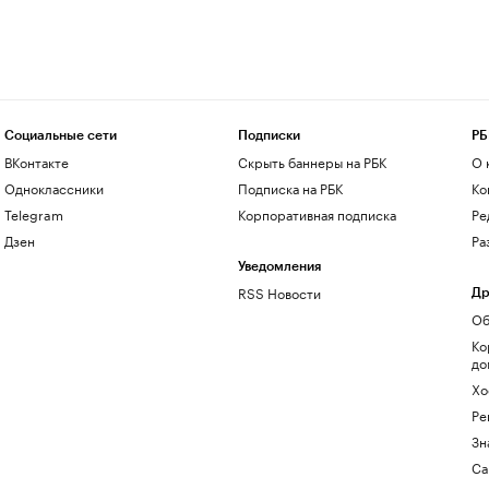
Социальные сети
Подписки
РБ
ВКонтакте
Скрыть баннеры на РБК
О 
Одноклассники
Подписка на РБК
Ко
Telegram
Корпоративная подписка
Ре
Дзен
Ра
Уведомления
RSS Новости
Др
Об
Ко
до
Хо
Ре
Зн
Са