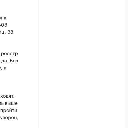
я в
508
иц, 38
 реестр
да. Без
, а
ходят.
ль выше
 пройти
 уверен,