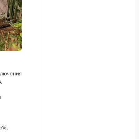
ключения
,
м
5%,