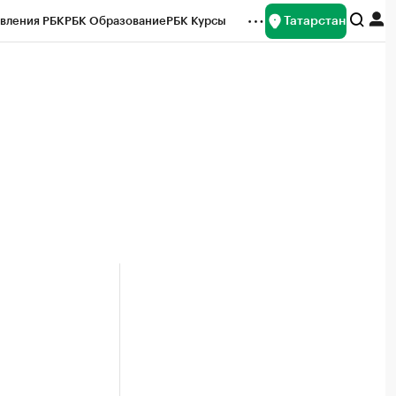
Татарстан
вления РБК
РБК Образование
РБК Курсы
рейтинги
Франшизы
Газета
ок наличной валюты