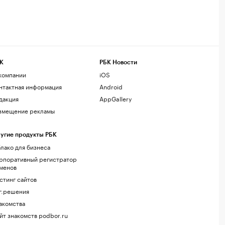
К
РБК Новости
компании
iOS
нтактная информация
Android
дакция
AppGallery
змещение рекламы
угие продукты РБК
лако для бизнеса
рпоративный регистратор
менов
стинг сайтов
г.решения
акомства
йт знакомств podbor.ru