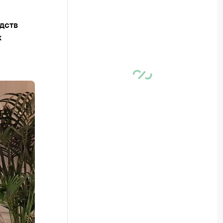
дств
х