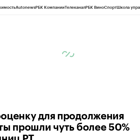
жимость
Autonews
РБК Компании
Телеканал
РБК Вино
Спорт
Школа упра
ипто
РБК Бизнес-среда
Дискуссионный клуб
Исследования
Кредитные 
рагентов
Политика
Экономика
Бизнес
Технологии и медиа
Финансы
Рын
оценку для продолжения
ты прошли чуть более 50%
иниц РТ