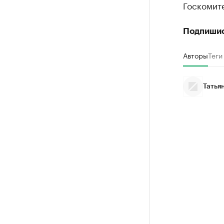
Госкомите
Подпиши
Авторы
Теги
Татья