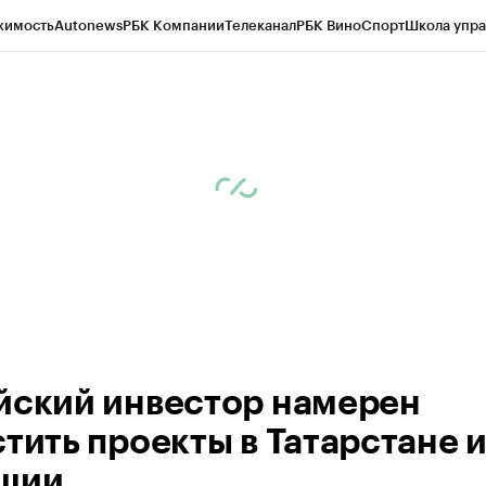
жимость
Autonews
РБК Компании
Телеканал
РБК Вино
Спорт
Школа упра
ипто
РБК Бизнес-среда
Дискуссионный клуб
Исследования
Кредитные 
рагентов
Политика
Экономика
Бизнес
Технологии и медиа
Финансы
Рын
йский инвестор намерен
стить проекты в Татарстане 
шии