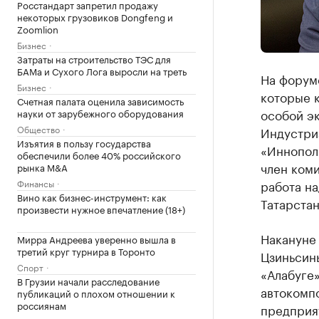
Росстандарт запретил продажу
некоторых грузовиков Dongfeng и
Zoomlion
Бизнес
Затраты на строительство ТЭС для
БАМа и Сухого Лога выросли на треть
На форум
Бизнес
которые 
Счетная палата оценила зависимость
особой э
науки от зарубежного оборудования
Общество
Индустри
Изъятия в пользу государства
«Иннопол
обеспечили более 40% российского
член коми
рынка M&A
Финансы
работа на
Вино как бизнес-инструмент: как
Татарстан
произвести нужное впечатление (18+)
Накануне
Мирра Андреева уверенно вышла в
третий круг турнира в Торонто
Цзиньсинь
Спорт
«Алабуге»
В Грузии начали расследование
автокомп
публикаций о плохом отношении к
россиянам
предприят