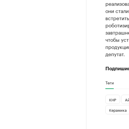
реализов
они стали
встретить
роботизи
завтрашн
чтобы уст
продукци
депутат.
Подпиши
Теги
КНР
А
Керамика