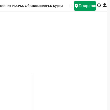
Татарстан
вления РБК
РБК Образование
РБК Курсы
рейтинги
Франшизы
Газета
ок наличной валюты
и