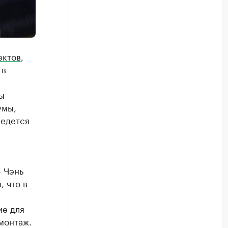
ектов
,
 в
ы
умы,
ведется
 Чэнь
 что в
ие для
монтаж.