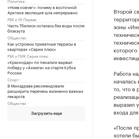
Политика
«Ноев ковчег»: почему в восточной
Второй св
Арктике эволюция шла непрерывно
территор
РБК и УК Первая
Часть Тбилиси осталась без воды после
зоны «Ин
блэкаута
техническ
Общество
техничес
Как устроены приватные террасы в
квартирах «Серии плюс»
которого 
РБК и ПИК Серия плюс
инвестици
«Краснодар» по пенальти вырвал
победу у «Ахмата» на старте Кубка
Работа на
России
Спорт
началась 
В Минздраве рекомендовали
то, что в
расширить перечень жизненно важных
реализац
лекарств
Общество
выразил у
входа для
Загрузить еще
«После п
хотели бы