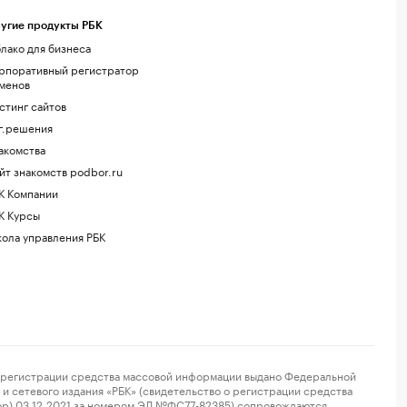
угие продукты РБК
лако для бизнеса
рпоративный регистратор
менов
стинг сайтов
г.решения
акомства
йт знакомств podbor.ru
К Компании
К Курсы
ола управления РБК
регистрации средства массовой информации выдано Федеральной
и сетевого издания «РБК» (свидетельство о регистрации средства
ор) 03.12.2021 за номером ЭЛ №ФС77-82385) сопровождаются