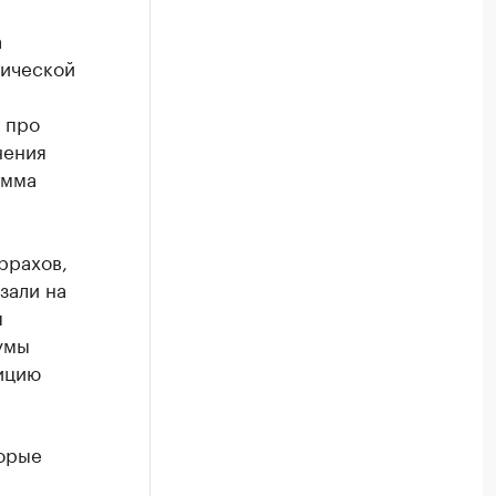
а
мической
 про
нения
умма
ррахов,
зали на
я
умы
зицию
орые