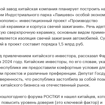
ой завод китайская компания планирует построить н
ии Индустриального парка «Лаишево» особой эконо
нополис»: инвестиционный проект «Производство
ой керамики и корпуса свечей зажигания». Речь идет
кую сверхпрочную керамику, основным видом приме
является изоляция свечей зажигания автомобилей. С
й в проект составит порядка 1,5 млрд руб.
д привлечением китайского инвестора, рассказал Фа
в 2024 году. Китайские инвесторы, по его словам, ука
 республике им предоставили комфортные условия дл
ии проектов и различные преференции. Депутат Госд
веренность, что республика застолбила за собой по
 китайского бизнеса на отечественный рынок.
рошлогоднего форума РОСТКИ я нашел китайцев, кот
 повысить уровень доверия (это ключевой фактор) и