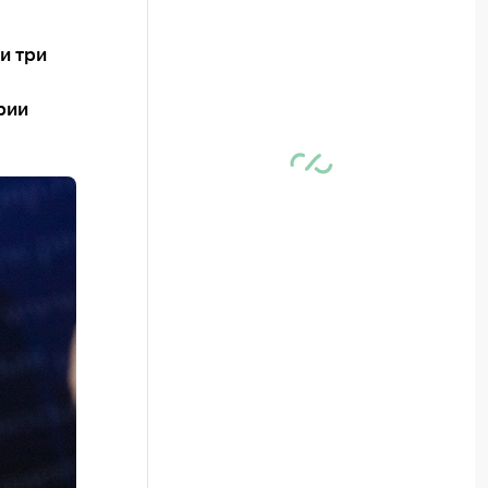
и три
рии