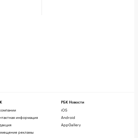
К
РБК Новости
компании
iOS
нтактная информация
Android
дакция
AppGallery
змещение рекламы