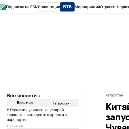
Подписка на РБК
Инвестиции
Мероприятия
Отрасли
Недви
РБК Life
Тренды
Визионеры
Национальные проекты
Город
Стиль
Кр
Спецпроекты СПб
Конференции СПб
Спецпроекты
Проверка конт
Татарстан
Все новости
Татарстан
Весь мир
Кита
В Германии увидели «сценарий
теракта» в инциденте с дроном в
запу
аэропорту
Политика
Чува