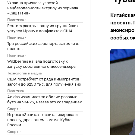
Украина признала угрозой
нацбезопасности актрису из сериала
«СашаТаня»
Китайская
Политика
проекта. 
Reuters раскрыл одну из крупнейших
уступок Ирану в конфликте с США
анонсиров
Политика
особых э
Три российских аэропорта закрыли для
полетов
Политика
Wildberries начала подготовку к
запуску собственного мессенджера
Технологии и медиа
США потребуют от ряда иммигрантов
залоги до $250 тыс. для получения виз
Политика
Adidas извинился за обилие розовых
бутс на ЧМ-26, назвав это совпадением
Спорт
Игрока «Зенита» госпитализировали
после удара локтем в матче Кубка
России
Спорт