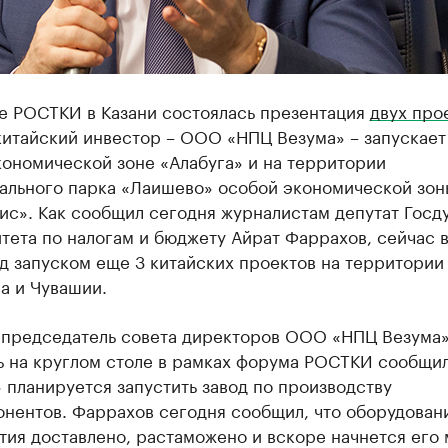
е РОСТКИ в Казани состоялась презентация
двух про
китайский инвестор – ООО «НПЦ Везума» – запускает
кономической зоне «Алабуга» и на территории
ального парка «Лаишево» особой экономической зон
ис». Как сообщил сегодня журналистам депутат Госд
тета по налогам и бюджету Айрат Фаррахов, сейчас 
д запуском еще 3 китайских проектов на территории
а и Чувашии.
 председатель совета директоров ООО «НПЦ Везума»
 на круглом столе в рамках форума РОСТКИ сообщил,
 планируется запустить завод по производству
онентов. Фаррахов сегодня сообщил, что оборудован
ия доставлено, растаможено и вскоре начнется его 