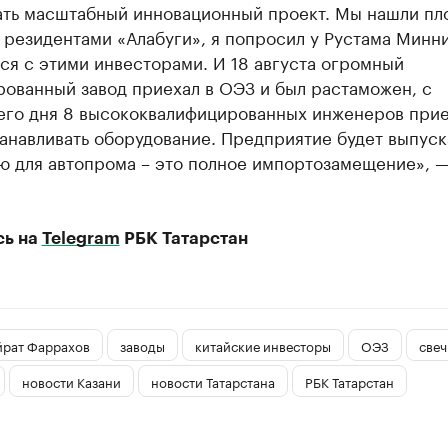
ать масштабный инновационный проект. Мы нашли пл
 резидентами «Алабуги», я попросил у Рустама Минн
ся с этими инвесторами. И 18 августа огромный
рованный завод приехал в ОЭЗ и был растаможен, с
его дня 8 высококвалифицированных инженеров прие
анавливать оборудование. Предприятие будет выпуск
ю для автопрома – это полное импортозамещение», —
сь на
Telegram
РБК Татарстан
йрат Фаррахов
заводы
китайские инвесторы
ОЭЗ
свеч
новости Казани
новости Татарстана
РБК Татарстан