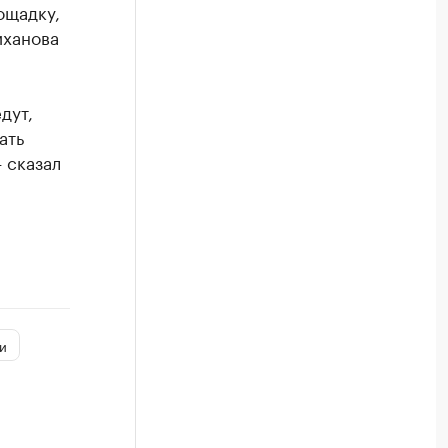
ощадку,
иханова
дут,
ать
 сказал
и