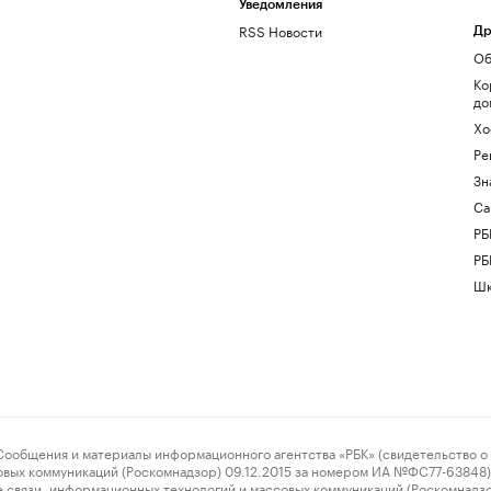
Уведомления
RSS Новости
Др
Об
Ко
до
Хо
Ре
Зн
Са
РБ
РБ
Шк
ения и материалы информационного агентства «РБК» (свидетельство о 
овых коммуникаций (Роскомнадзор) 09.12.2015 за номером ИА №ФС77-63848) 
 связи, информационных технологий и массовых коммуникаций (Роскомнадз