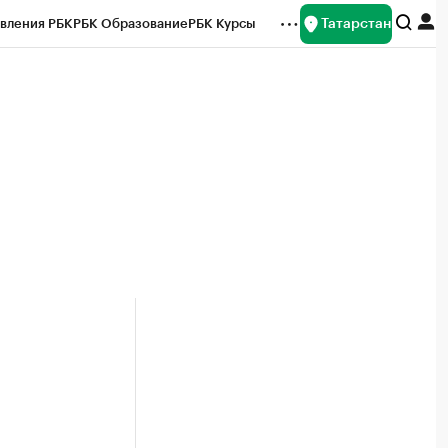
Татарстан
вления РБК
РБК Образование
РБК Курсы
рейтинги
Франшизы
Газета
ок наличной валюты