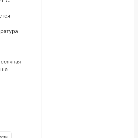
ется
ература
месячная
ыше
ости