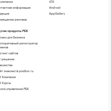
компании
iOS
нтактная информация
Android
дакция
AppGallery
змещение рекламы
угие продукты РБК
лако для бизнеса
рпоративный регистратор
менов
стинг сайтов
г.решения
акомства
йт знакомств podbor.ru
К Компании
К Курсы
ола управления РБК