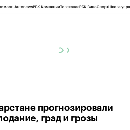
жимость
Autonews
РБК Компании
Телеканал
РБК Вино
Спорт
Школа упра
ипто
РБК Бизнес-среда
Дискуссионный клуб
Исследования
Кредитные 
рагентов
Политика
Экономика
Бизнес
Технологии и медиа
Финансы
Рын
тарстане прогнозировали
лодание, град и грозы