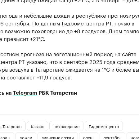
 погода и небольшие дожди в республике прогнозиру
 6 сентября. По данным Гидрометцентра РТ, ночью в
не возможно похолодание до +8 градусов. Днем темп
е превысит +21°С.
остном прогнозе на вегетационный период на сайте
ентра РТ указано, что в сентябре 2025 года средне
ра воздуха в Татарстане ожидается на 1°С и более в
а составляет +11,9 градуса.
сь на
Telegram
РБК Татарстан
 Татарстан
Казань
похолодание
Гидрометцентр
огоды
дожди
ливневые дожди
осень
сентябрь
нов