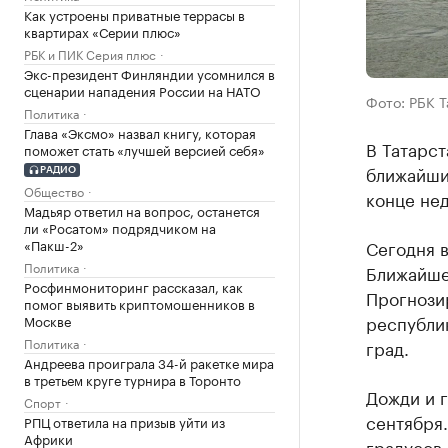
Как устроены приватные террасы в
квартирах «Серии плюс»
РБК и ПИК Серия плюс
Экс-президент Финляндии усомнился в
сценарии нападения России на НАТО
Фото: РБК 
Политика
Глава «Эксмо» назвал книгу, которая
В Татарст
поможет стать «лучшей версией себя»
ближайши
РАДИО
Общество
конце нед
Мадьяр ответил на вопрос, останется
ли «Росатом» подрядчиком на
«Пакш-2»
Сегодня в
Политика
Ближайшей
Росфинмониторинг рассказал, как
Прогнози
помог выявить криптомошенников в
республик
Москве
Политика
град.
Андреева проиграла 34-й ракетке мира
в третьем круге турнира в Торонто
Дожди и г
Спорт
сентября.
РПЦ ответила на призыв уйти из
Африки
градусов.