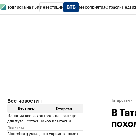
Подписка на РБК
Инвестиции
Мероприятия
Отрасли
Недви
РБК Life
Тренды
Визионеры
Национальные проекты
Город
Стиль
Кр
Спецпроекты СПб
Конференции СПб
Спецпроекты
Проверка конт
Татарстан
Все новости
Татарстан
Весь мир
В Та
Испания ввела контроль на границе
для путешественников из Италии
похо
Политика
Bloomberg узнал, что Украине грозит