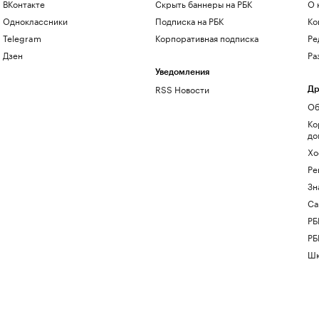
ВКонтакте
Скрыть баннеры на РБК
О 
Одноклассники
Подписка на РБК
Ко
Telegram
Корпоративная подписка
Ре
Дзен
Ра
Уведомления
RSS Новости
Др
Об
Ко
до
Хо
Ре
Зн
Са
РБ
РБ
Шк