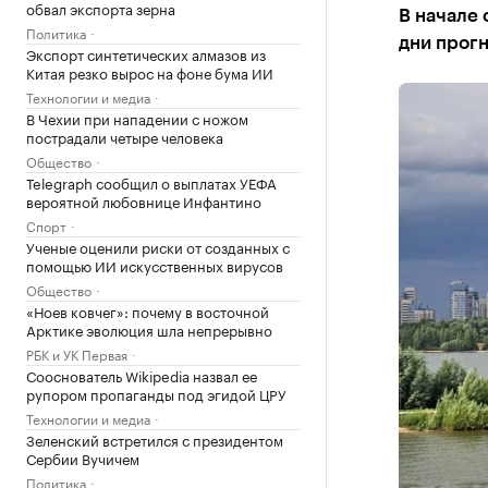
обвал экспорта зерна
В начале 
Политика
дни прогн
Экспорт синтетических алмазов из
Китая резко вырос на фоне бума ИИ
Технологии и медиа
В Чехии при нападении с ножом
пострадали четыре человека
Общество
Telegraph сообщил о выплатах УЕФА
вероятной любовнице Инфантино
Спорт
Ученые оценили риски от созданных с
помощью ИИ искусственных вирусов
Общество
«Ноев ковчег»: почему в восточной
Арктике эволюция шла непрерывно
РБК и УК Первая
Сооснователь Wikipedia назвал ее
рупором пропаганды под эгидой ЦРУ
Технологии и медиа
Зеленский встретился с президентом
Сербии Вучичем
Политика