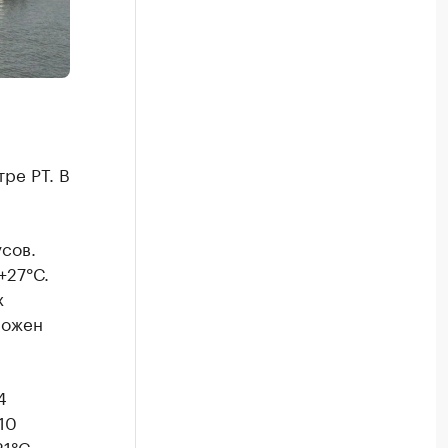
ре РТ. В
усов.
+27°С.
х
можен
4
10
1°С.