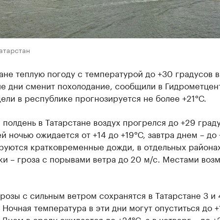
Татарстан
ане теплую погоду с температурой до +30 градусов в
е дни сменит похолодание, сообщили в Гидрометцент
ели в республике прогнозируется не более +21°С.
 полдень в Татарстане воздух прогрелся до +29 град
 ночью ожидается от +14 до +19°С, завтра днем – до 
руются кратковременные дожди, в отдельных района
и – гроза с порывами ветра до 20 м/с. Местами воз
розы с сильным ветром сохранятся в Татарстане 3 и 
 Ночная температура в эти дни могут опуститься до +
 Днем в среду ожидается до +24°С, а в четверг – до +2