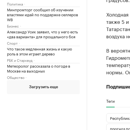
Политика
Минпромторг сообщил об изучении
Холодная
властями идей по поддержке селлеров
WB
также 5 и
Бизнес
Татарста
Александр Усик заявил, что у него есть
воздуха н
«два варианта» для прощального боя
Спорт
Что такое медленная жизнь и какую
В вероятн
роль в этом играет дерево
Гидрометц
РБК и Старквуд
температу
Метеоролог рассказала о погоде в
Москве на выходных
нормы. Он
Общество
Подпиши
Загрузить еще
Теги
Республика
прогноз п