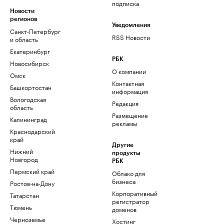
подписка
Новости
регионов
Уведомления
Санкт-Петербург
RSS Новости
и область
Екатеринбург
РБК
Новосибирск
О компании
Омск
Контактная
Башкортостан
информация
Вологодская
Редакция
область
Размещение
Калининград
рекламы
Краснодарский
край
Другие
Нижний
продукты
Новгород
РБК
Пермский край
Облако для
бизнеса
Ростов-на-Дону
Корпоративный
Татарстан
регистратор
Тюмень
доменов
Черноземье
Хостинг