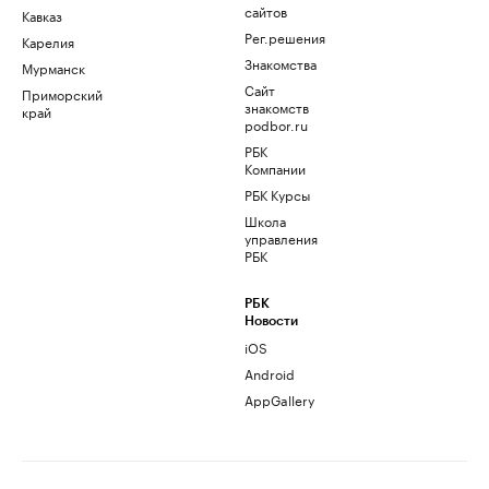
сайтов
Кавказ
Рег.решения
Карелия
Знакомства
Мурманск
Сайт
Приморский
знакомств
край
podbor.ru
РБК
Компании
РБК Курсы
Школа
управления
РБК
РБК
Новости
iOS
Android
AppGallery