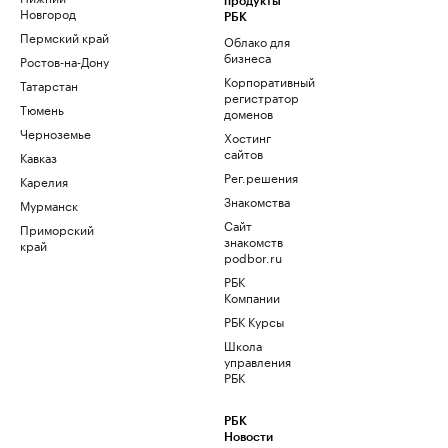
продукты
Новгород
РБК
Пермский край
Облако для
бизнеса
Ростов-на-Дону
Корпоративный
Татарстан
регистратор
Тюмень
доменов
Черноземье
Хостинг
сайтов
Кавказ
Рег.решения
Карелия
Знакомства
Мурманск
Сайт
Приморский
знакомств
край
podbor.ru
РБК
Компании
РБК Курсы
Школа
управления
РБК
РБК
Новости