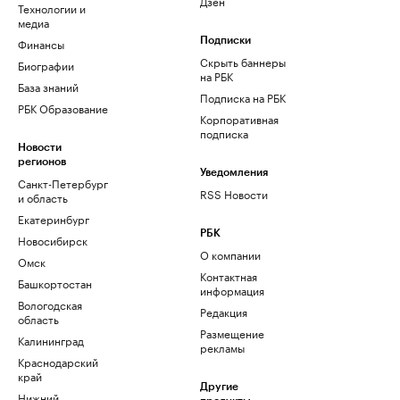
Дзен
Технологии и
медиа
Финансы
Подписки
Скрыть баннеры
Биографии
на РБК
База знаний
Подписка на РБК
РБК Образование
Корпоративная
подписка
Новости
регионов
Уведомления
Санкт-Петербург
RSS Новости
и область
Екатеринбург
РБК
Новосибирск
О компании
Омск
Контактная
Башкортостан
информация
Вологодская
Редакция
область
Размещение
Калининград
рекламы
Краснодарский
край
Другие
Нижний