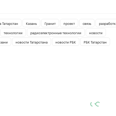
 Татарстан
Казань
Гранит
проект
связь
разработк
технологии
радиоэлектронные технологии
новости
азани
новости Татарстана
новости РБК
РБК Татарстан