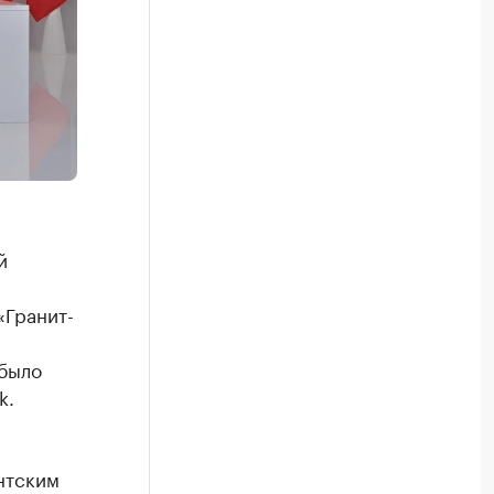
й
«Гранит-
 было
k.
нтским