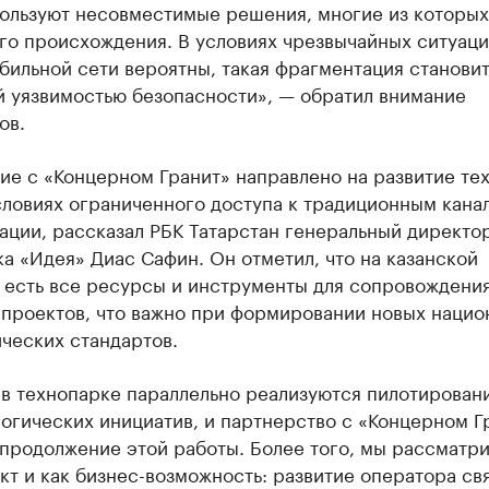
пользуют несовместимые решения, многие из которых
го происхождения. В условиях чрезвычайных ситуаци
бильной сети вероятны, такая фрагментация станови
й уязвимостью безопасности», — обратил внимание
ов.
ие с «Концерном Гранит» направлено на развитие те
словиях ограниченного доступа к традиционным кана
ации, рассказал РБК Татарстан генеральный директо
а «Идея» Диас Сафин. Он отметил, что на казанской
 есть все ресурсы и инструменты для сопровождени
 проектов, что важно при формировании новых нацио
ческих стандартов.
 в технопарке параллельно реализуются пилотирован
огических инициатив, и партнерство с «Концерном Г
 продолжение этой работы. Более того, мы рассматр
кт и как бизнес-возможность: развитие оператора свя