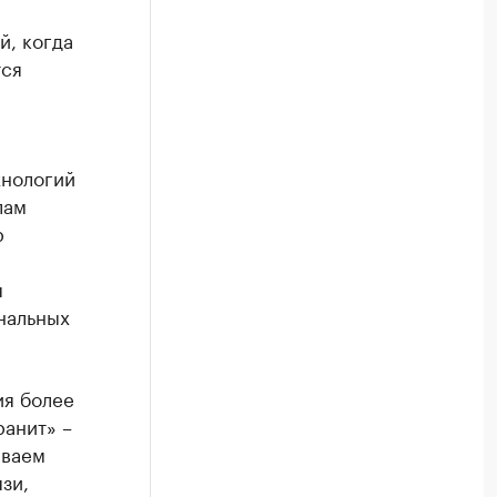
й, когда
тся
хнологий
лам
р
я
нальных
ия более
ранит» –
иваем
зи,