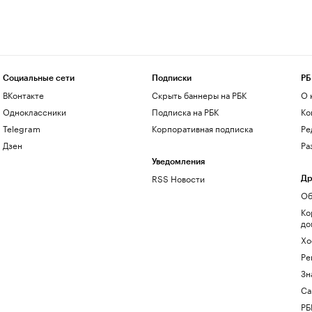
Социальные сети
Подписки
РБ
ВКонтакте
Скрыть баннеры на РБК
О 
Одноклассники
Подписка на РБК
Ко
Telegram
Корпоративная подписка
Ре
Дзен
Ра
Уведомления
RSS Новости
Др
Об
Ко
до
Хо
Ре
Зн
Са
РБ