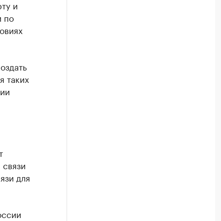
ту и
 по
ловиях
оздать
я таких
ции
т
 связи
язи для
оссии