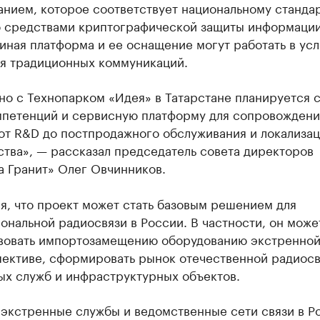
нием, которое соответствует национальному стандар
 средствами криптографической защиты информации
иная платформа и ее оснащение могут работать в ус
ия традиционных коммуникаций.
о с Технопарком «Идея» в Татарстане планируется с
мпетенций и сервисную платформу для сопровождени
от R&D до постпродажного обслуживания и локализа
тва», — рассказал председатель совета директоров
а Гранит» Олег Овчинников.
я, что проект может стать базовым решением для
нальной радиосвязи в России. В частности, он може
вовать импортозамещению оборудованию экстренной
пективе, сформировать рынок отечественной радиосв
ых служб и инфраструктурных объектов.
 экстренные службы и ведомственные сети связи в Р