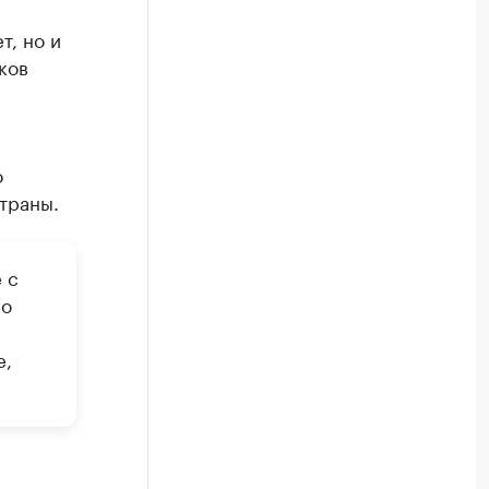
т, но и
ков
о
траны.
 с
го
е,