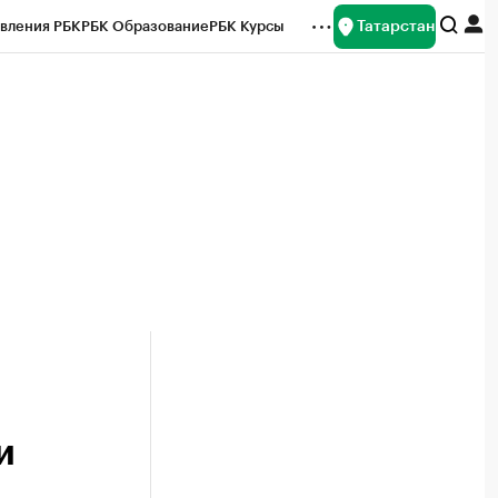
Татарстан
вления РБК
РБК Образование
РБК Курсы
рейтинги
Франшизы
Газета
ок наличной валюты
и