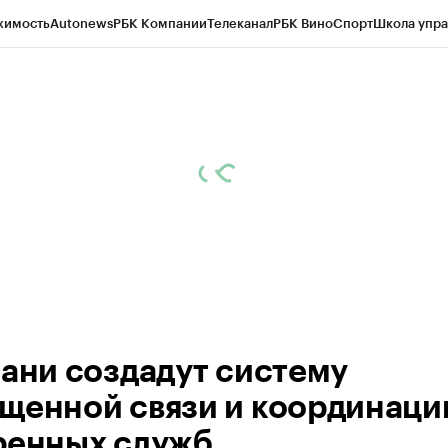
жимость
Autonews
РБК Компании
Телеканал
РБК Вино
Спорт
Школа упра
ипто
РБК Бизнес-среда
Дискуссионный клуб
Исследования
Кредитные 
рагентов
Политика
Экономика
Бизнес
Технологии и медиа
Финансы
Рын
зани создадут систему
щенной связи и координаци
ренных служб