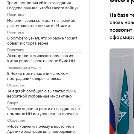
Трамп попросил уйти с заседания
Госдепа раньше, чтобы «вести войну»
Политика
На базе т
Испания ввела контроль на границе
связь нов
для путешественников из Италии
позволит
Политика
Bloomberg узнал, что Украине грозит
сформиро
обвал экспорта зерна
Политика
Экспорт синтетических алмазов из
Китая резко вырос на фоне бума ИИ
Технологии и медиа
В Чехии при нападении с ножом
пострадали четыре человека
Общество
Telegraph сообщил о выплатах УЕФА
вероятной любовнице Инфантино
Спорт
Ученые оценили риски от созданных с
помощью ИИ искусственных вирусов
Общество
«Ноев ковчег»: почему в восточной
Арктике эволюция шла непрерывно