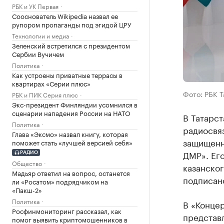
РБК и УК Первая
Сооснователь Wikipedia назвал ее
рупором пропаганды под эгидой ЦРУ
Технологии и медиа
Зеленский встретился с президентом
Сербии Вучичем
Политика
Как устроены приватные террасы в
квартирах «Серии плюс»
Фото: РБК 
РБК и ПИК Серия плюс
Экс-президент Финляндии усомнился в
сценарии нападения России на НАТО
В Татарс
Политика
радиосвя
Глава «Эксмо» назвал книгу, которая
защищенн
поможет стать «лучшей версией себя»
ДМР». Его
РАДИО
Общество
казанско
Мадьяр ответил на вопрос, останется
подписано
ли «Росатом» подрядчиком на
«Пакш-2»
Политика
В «Концер
Росфинмониторинг рассказал, как
представ
помог выявить криптомошенников в