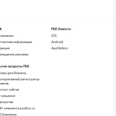
К
РБК Новости
компании
iOS
нтактная информация
Android
дакция
AppGallery
змещение рекламы
угие продукты РБК
лако для бизнеса
рпоративный регистратор
менов
стинг сайтов
г.решения
акомства
йт знакомств podbor.ru
К Компании