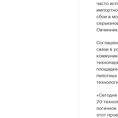
часто ис
импортно
сбои в мо
серьезно
Овчинник
Соглашен
связи в у
коммуник
технопарк
площадке
пилотных
технологи
«Сегодня
20 технол
логичное
этот прое