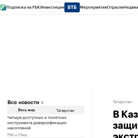
Подписка на РБК
Инвестиции
Мероприятия
Отрасли
Недви
РБК Life
Тренды
Визионеры
Национальные проекты
Город
Стиль
Кр
Спецпроекты СПб
Конференции СПб
Спецпроекты
Проверка конт
Татарстан
Все новости
Татарстан
Весь мир
В Ка
Четыре доступных и понятных
инструмента диверсификации
защи
накоплений
РБК и Сбер
экст