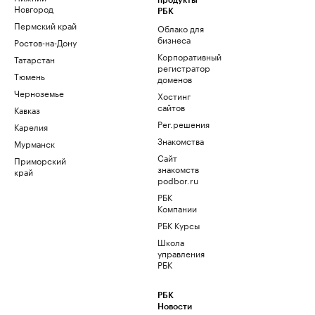
продукты
Новгород
РБК
Пермский край
Облако для
бизнеса
Ростов-на-Дону
Корпоративный
Татарстан
регистратор
Тюмень
доменов
Черноземье
Хостинг
сайтов
Кавказ
Рег.решения
Карелия
Знакомства
Мурманск
Сайт
Приморский
знакомств
край
podbor.ru
РБК
Компании
РБК Курсы
Школа
управления
РБК
РБК
Новости