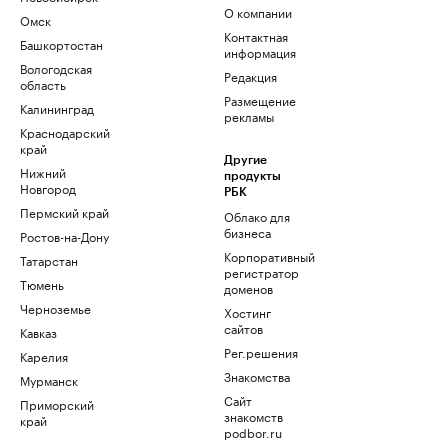
О компании
Омск
Контактная
Башкортостан
информация
Вологодская
Редакция
область
Размещение
Калининград
рекламы
Краснодарский
край
Другие
Нижний
продукты
Новгород
РБК
Пермский край
Облако для
бизнеса
Ростов-на-Дону
Корпоративный
Татарстан
регистратор
Тюмень
доменов
Черноземье
Хостинг
сайтов
Кавказ
Рег.решения
Карелия
Знакомства
Мурманск
Сайт
Приморский
знакомств
край
podbor.ru