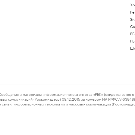
Хо
Ре
Зн
Са
РБ
РБ
Шк
ения и материалы информационного агентства «РБК» (свидетельство о 
овых коммуникаций (Роскомнадзор) 09.12.2015 за номером ИА №ФС77-63848) 
 связи, информационных технологий и массовых коммуникаций (Роскомнадз