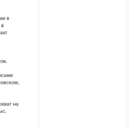
ии в
 в
зат
ов.
осьми
новском,
охват на
ыс.