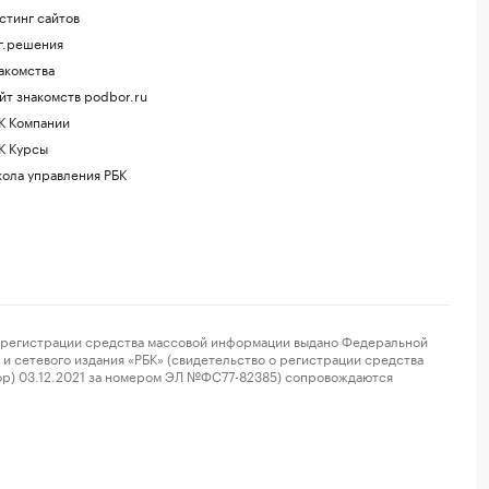
стинг сайтов
г.решения
акомства
йт знакомств podbor.ru
К Компании
К Курсы
ола управления РБК
регистрации средства массовой информации выдано Федеральной
и сетевого издания «РБК» (свидетельство о регистрации средства
ор) 03.12.2021 за номером ЭЛ №ФС77-82385) сопровождаются