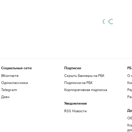
Социальные сети
Подписки
РБ
ВКонтакте
Скрыть баннеры на РБК
О 
Одноклассники
Подписка на РБК
Ко
Telegram
Корпоративная подписка
Ре
Дзен
Ра
Уведомления
RSS Новости
Др
Об
Ко
до