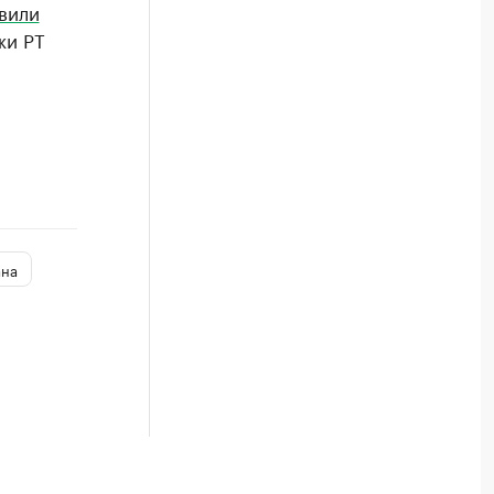
вили
жи РТ
ана