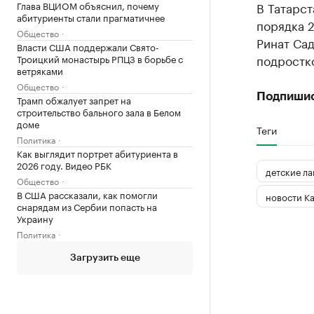
Глава ВЦИОМ объяснил, почему
В Татарс
абитуриенты стали прагматичнее
порядка 2
Общество
Ринат Сад
Власти США поддержали Свято-
подростк
Троицкий монастырь РПЦЗ в борьбе с
ветряками
Общество
Подпиши
Трамп обжалует запрет на
строительство бального зала в Белом
доме
Теги
Политика
Как выглядит портрет абитуриента в
2026 году. Видео РБК
детские ла
Общество
В США рассказали, как помогли
новости К
снарядам из Сербии попасть на
Украину
Политика
Загрузить еще