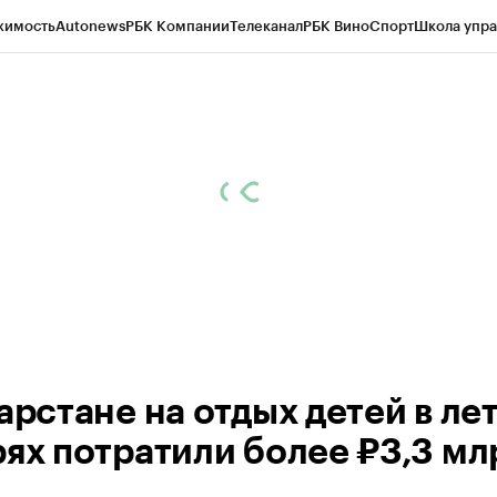
жимость
Autonews
РБК Компании
Телеканал
РБК Вино
Спорт
Школа упра
ипто
РБК Бизнес-среда
Дискуссионный клуб
Исследования
Кредитные 
рагентов
Политика
Экономика
Бизнес
Технологии и медиа
Финансы
Рын
арстане на отдых детей в ле
рях потратили более ₽3,3 мл