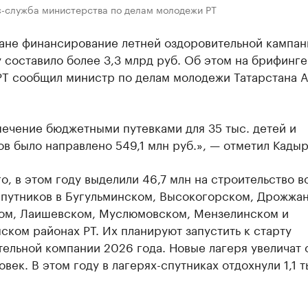
с-служба министерства по делам молодежи РТ
тане финансирование летней оздоровительной кампан
 составило более 3,3 млрд руб. Об этом на брифинге
РТ сообщил министр по делам молодежи Татарстана А
ечение бюджетными путевками для 35 тыс. детей и
в было направлено 549,1 млн руб.», — отметил Кадыр
о, в этом году выделили 46,7 млн на строительство в
спутников в Бугульминском, Высокогорском, Дрожжа
ом, Лаишевском, Муслюмовском, Мензелинском и
ком районах РТ. Их планируют запустить к старту
ельной компании 2026 года. Новые лагеря увеличат 
ловек. В этом году в лагерях-спутниках отдохнули 1,1 т