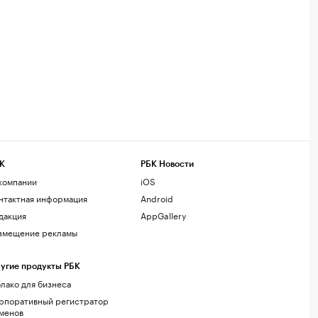
К
РБК Новости
компании
iOS
нтактная информация
Android
дакция
AppGallery
змещение рекламы
угие продукты РБК
лако для бизнеса
рпоративный регистратор
менов