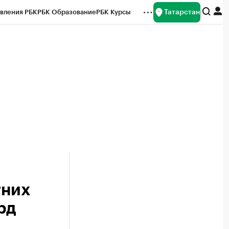
Татарстан
вления РБК
РБК Образование
РБК Курсы
рейтинги
Франшизы
Газета
ок наличной валюты
тних
рд