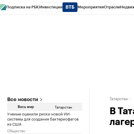
Подписка на РБК
Инвестиции
Мероприятия
Отрасли
Недви
РБК Life
Тренды
Визионеры
Национальные проекты
Город
Стиль
Кр
Спецпроекты СПб
Конференции СПб
Спецпроекты
Проверка конт
Татарстан
Все новости
Татарстан
Весь мир
В Тат
Ученые оценили риски новой ИИ-
системы для создания бактериофагов
лаге
из США
Общество