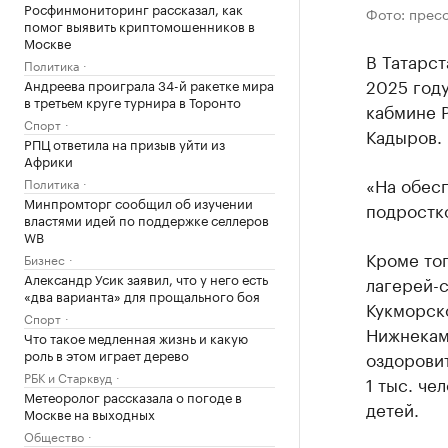
Росфинмониторинг рассказал, как
Фото: прес
помог выявить криптомошенников в
Москве
В Татарс
Политика
2025 году
Андреева проиграла 34-й ракетке мира
в третьем круге турнира в Торонто
кабмине 
Спорт
Кадыров.
РПЦ ответила на призыв уйти из
Африки
«На обесп
Политика
Минпромторг сообщил об изучении
подростко
властями идей по поддержке селлеров
WB
Кроме тог
Бизнес
Александр Усик заявил, что у него есть
лагерей-
«два варианта» для прощального боя
Кукморск
Спорт
Нижнекамс
Что такое медленная жизнь и какую
роль в этом играет дерево
оздоровит
РБК и Старквуд
1 тыс. че
Метеоролог рассказала о погоде в
детей.
Москве на выходных
Общество