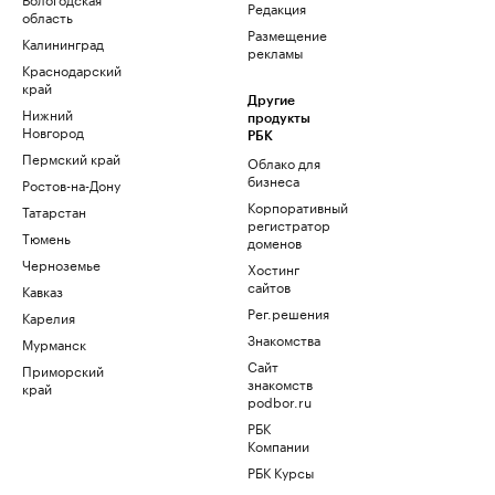
Редакция
область
Размещение
Калининград
рекламы
Краснодарский
край
Другие
Нижний
продукты
Новгород
РБК
Пермский край
Облако для
бизнеса
Ростов-на-Дону
Корпоративный
Татарстан
регистратор
Тюмень
доменов
Черноземье
Хостинг
сайтов
Кавказ
Рег.решения
Карелия
Знакомства
Мурманск
Сайт
Приморский
знакомств
край
podbor.ru
РБК
Компании
РБК Курсы