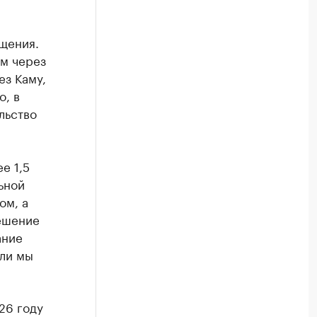
щения.
ом через
ез Каму,
о, в
льство
е 1,5
ьной
ом, а
решение
ание
ели мы
26 году