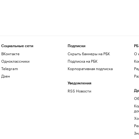
Социальные сети
Подписки
РБ
ВКонтакте
Скрыть баннеры на РБК
О 
Одноклассники
Подписка на РБК
Ко
Telegram
Корпоративная подписка
Ре
Дзен
Ра
Уведомления
RSS Новости
Др
Об
Ко
до
Хо
Ре
Зн