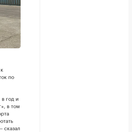
 к
ток по
 в год и
», в том
орта
отать
— сказал