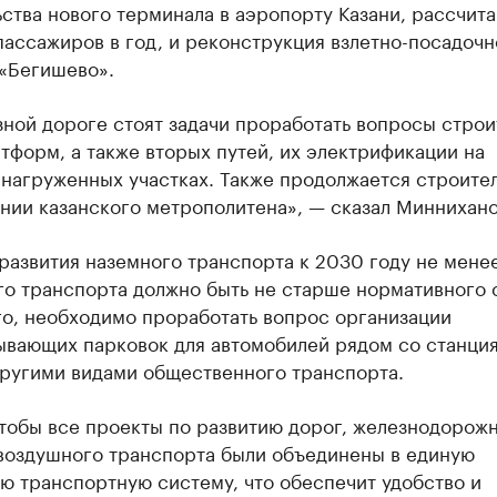
ства нового терминала в аэропорту Казани, рассчит
пассажиров в год, и реконструкция взлетно-посадочн
 «Бегишево».
ной дороге стоят задачи проработать вопросы строи
тформ, а также вторых путей, их электрификации на
 нагруженных участках. Также продолжается строите
нии казанского метрополитена», — сказал Миннихано
развития наземного транспорта к 2030 году не мене
го транспорта должно быть не старше нормативного 
го, необходимо проработать вопрос организации
ывающих парковок для автомобилей рядом со станци
другими видами общественного транспорта.
тобы все проекты по развитию дорог, железнодорожн
 воздушного транспорта были объединены в единую
ю транспортную систему, что обеспечит удобство и