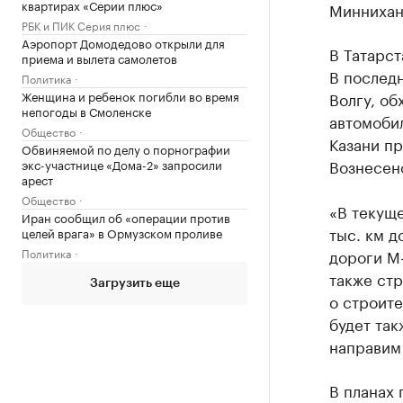
квартирах «Серии плюс»
Миннихан
РБК и ПИК Серия плюс
Аэропорт Домодедово открыли для
В Татарст
приема и вылета самолетов
В последн
Политика
Женщина и ребенок погибли во время
Волгу, об
непогоды в Смоленске
автомобил
Общество
Казани п
Обвиняемой по делу о порнографии
Вознесенс
экс-участнице «Дома-2» запросили
арест
Общество
«В текуще
Иран сообщил об «операции против
тыс. км д
целей врага» в Ормузском проливе
Политика
дороги М
также стр
Загрузить еще
о строит
будет так
направим 
В планах 