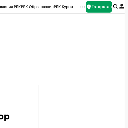
Татарстан
вления РБК
РБК Образование
РБК Курсы
рейтинги
Франшизы
Газета
ок наличной валюты
ор