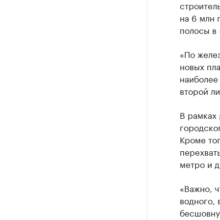
строитель
на 6 млн 
полосы в
«По желез
новых пла
наиболее
второй ли
В рамках 
городско
Кроме то
перехват
метро и 
«Важно, ч
водного,
бесшовну