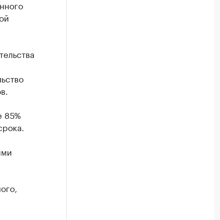
анного
ой
тельства
льство
в.
е 85%
срока.
ями
ого,