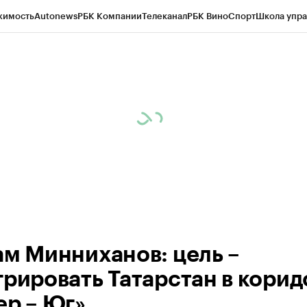
жимость
Autonews
РБК Компании
Телеканал
РБК Вино
Спорт
Школа упра
ипто
РБК Бизнес-среда
Дискуссионный клуб
Исследования
Кредитные 
рагентов
Политика
Экономика
Бизнес
Технологии и медиа
Финансы
Рын
ам Минниханов: цель –
грировать Татарстан в корид
ер – Юг»