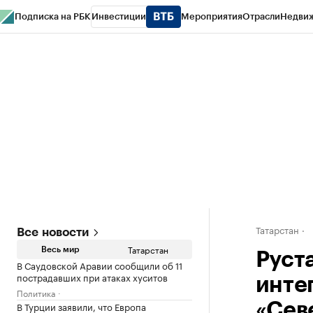
Подписка на РБК
Инвестиции
Мероприятия
Отрасли
Недви
РБК Life
Тренды
Визионеры
Национальные проекты
Город
Стиль
Кр
Спецпроекты СПб
Конференции СПб
Спецпроекты
Проверка конт
Татарстан
Все новости
Татарстан
Весь мир
Руст
В Саудовской Аравии сообщили об 11
пострадавших при атаках хуситов
инте
Политика
В Турции заявили, что Европа
«Сев