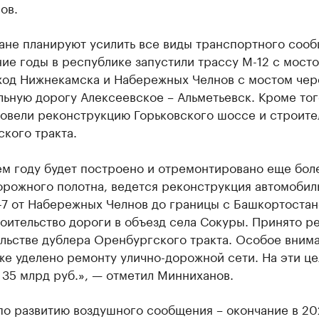
ов.
ане планируют усилить все виды транспортного сооб
ие годы в республике запустили трассу М-12 с мост
ход Нижнекамска и Набережных Челнов с мостом чер
ьную дорогу Алексеевское – Альметьевск. Кроме тог
ровели реконструкцию Горьковского шоссе и строите
кого тракта.
м году будет построено и отремонтировано еще боле
орожного полотна, ведется реконструкция автомобил
-7 от Набережных Челнов до границы с Башкортостан
оительство дороги в объезд села Сокуры. Принято 
ельстве дублера Оренбургского тракта. Особое вним
же уделено ремонту улично-дорожной сети. На эти ц
35 млрд руб.», — отметил Минниханов.
по развитию воздушного сообщения – окончание в 20