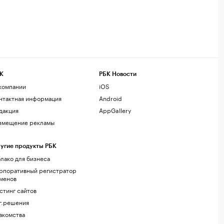
К
РБК Новости
компании
iOS
нтактная информация
Android
дакция
AppGallery
змещение рекламы
угие продукты РБК
лако для бизнеса
рпоративный регистратор
менов
стинг сайтов
г.решения
акомства