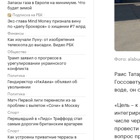
Запасы газа в Европе на минимуме. Что
будет зимой
Подписка на РБК
Экс-глава Mind Money признала вину
по «делу брокеров» о хищении ₽7 млрд
Финансы
Как изучали Луну: от изобретения
телескопа до высадки. Видео РБК
Общество
Трамп заявил о прогрессе в
Фото: alabu
урегулировании украинского
конфликта
Раис Тата
Политика
Госсовету
Гендиректор «ИжАвиа» объявил об
увольнении
воде, он 
Политика
Матч Первой лиги перенесли из-за
«Цель – к
проблем с вылетом «Сочи» в Москву
интегриро
Спорт
Перешедший в «Лидс» Траффорд стал
числе че
самым дорогим британским вратарем
провести
Спорт
вопрос пр
Как устроены приватные террасы в