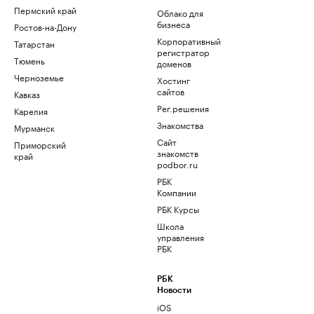
Пермский край
Облако для
бизнеса
Ростов-на-Дону
Корпоративный
Татарстан
регистратор
Тюмень
доменов
Черноземье
Хостинг
сайтов
Кавказ
Рег.решения
Карелия
Знакомства
Мурманск
Сайт
Приморский
знакомств
край
podbor.ru
РБК
Компании
РБК Курсы
Школа
управления
РБК
РБК
Новости
iOS