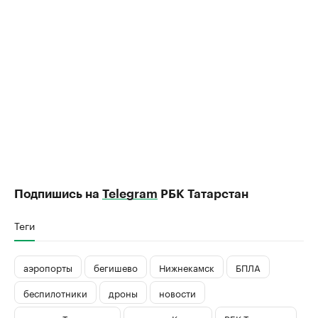
Подпишись на
Telegram
РБК Татарстан
Теги
аэропорты
бегишево
Нижнекамск
БПЛА
беспилотники
дроны
новости
новости Татарстана
новости Казани
РБК Татарстан