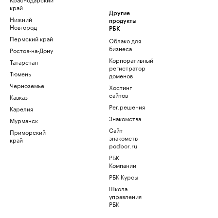
край
Другие
Нижний
продукты
Новгород
РБК
Пермский край
Облако для
бизнеса
Ростов-на-Дону
Корпоративный
Татарстан
регистратор
Тюмень
доменов
Черноземье
Хостинг
сайтов
Кавказ
Рег.решения
Карелия
Знакомства
Мурманск
Сайт
Приморский
знакомств
край
podbor.ru
РБК
Компании
РБК Курсы
Школа
управления
РБК