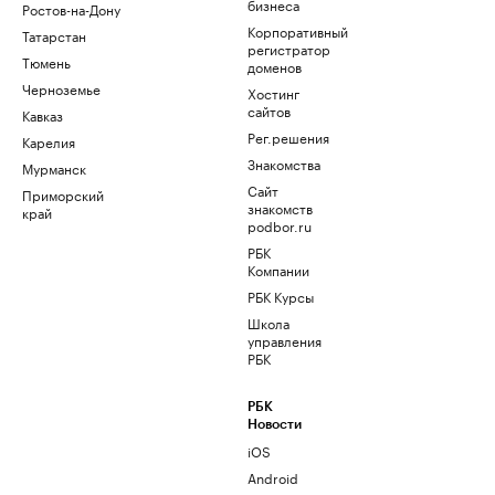
бизнеса
Ростов-на-Дону
Корпоративный
Татарстан
регистратор
Тюмень
доменов
Черноземье
Хостинг
сайтов
Кавказ
Рег.решения
Карелия
Знакомства
Мурманск
Сайт
Приморский
знакомств
край
podbor.ru
РБК
Компании
РБК Курсы
Школа
управления
РБК
РБК
Новости
iOS
Android