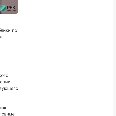
блики по
л
кого
чении
твующего
ния
оловные