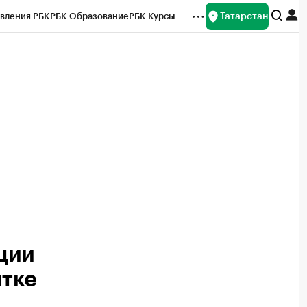
Татарстан
вления РБК
РБК Образование
РБК Курсы
рейтинги
Франшизы
Газета
ок наличной валюты
ции
ятке