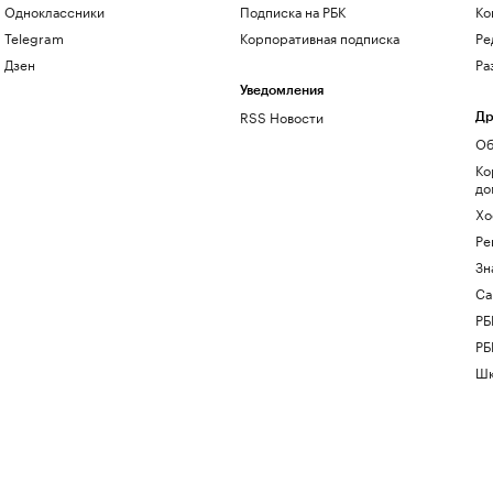
Одноклассники
Подписка на РБК
Ко
Telegram
Корпоративная подписка
Ре
Дзен
Ра
Уведомления
RSS Новости
Др
Об
Ко
до
Хо
Ре
Зн
Са
РБ
РБ
Шк