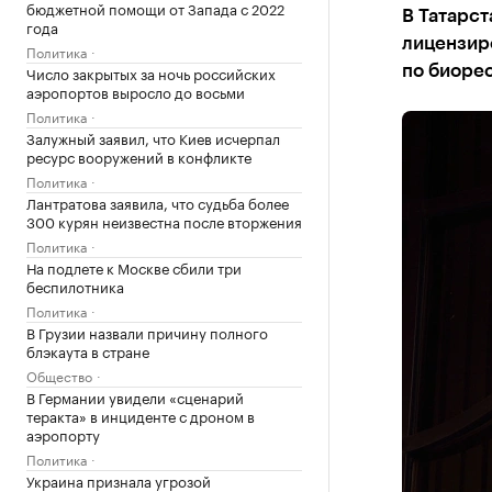
бюджетной помощи от Запада с 2022
В Татарст
года
лицензир
Политика
Число закрытых за ночь российских
по биорес
аэропортов выросло до восьми
Политика
Залужный заявил, что Киев исчерпал
ресурс вооружений в конфликте
Политика
Лантратова заявила, что судьба более
300 курян неизвестна после вторжения
Политика
На подлете к Москве сбили три
беспилотника
Политика
В Грузии назвали причину полного
блэкаута в стране
Общество
В Германии увидели «сценарий
теракта» в инциденте с дроном в
аэропорту
Политика
Украина признала угрозой