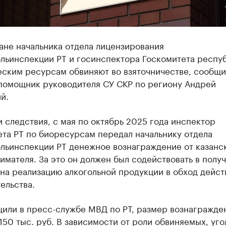
ане начальника отдела лицензирования
ольинспекции РТ и госинспектора Госкомитета респу
еским ресурсам обвиняют во взяточничестве, сообщи
помощник руководителя СУ СКР по региону Андрей
й.
 следствия, с мая по октябрь 2025 года инспектор
та РТ по биоресурсам передал начальнику отдела
ольинспекции РТ денежное вознаграждение от казанс
мателя. За это он должен был содействовать в полу
 на реализацию алкогольной продукции в обход дейс
ельства.
щили в пресс-службе МВД по РТ, размер вознагражде
150 тыс. руб. В зависимости от роли обвиняемых, уг