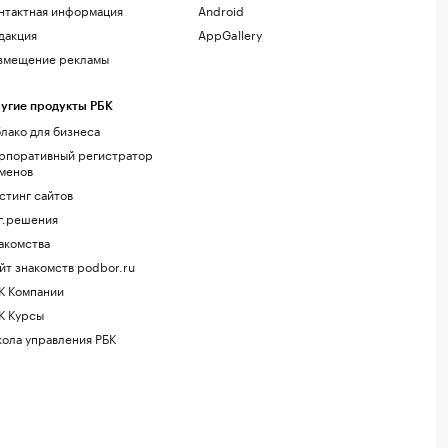
нтактная информация
Android
дакция
AppGallery
змещение рекламы
угие продукты РБК
лако для бизнеса
рпоративный регистратор
менов
стинг сайтов
г.решения
акомства
йт знакомств podbor.ru
К Компании
К Курсы
ола управления РБК