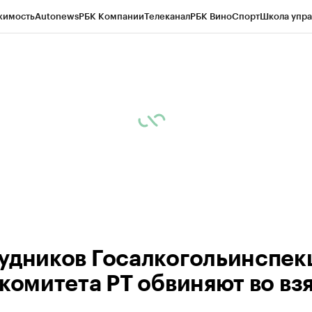
жимость
Autonews
РБК Компании
Телеканал
РБК Вино
Спорт
Школа упра
ипто
РБК Бизнес-среда
Дискуссионный клуб
Исследования
Кредитные 
рагентов
Политика
Экономика
Бизнес
Технологии и медиа
Финансы
Рын
удников Госалкогольинспек
скомитета РТ обвиняют во вз