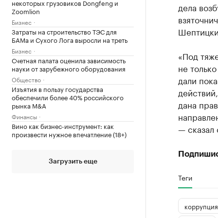
некоторых грузовиков Dongfeng и
дела возб
Zoomlion
взяточнич
Бизнес
Шептицки
Затраты на строительство ТЭС для
БАМа и Сухого Лога выросли на треть
Бизнес
«Под тяж
Счетная палата оценила зависимость
не только
науки от зарубежного оборудования
дали пок
Общество
Изъятия в пользу государства
действий,
обеспечили более 40% российского
дана прав
рынка M&A
направле
Финансы
Вино как бизнес-инструмент: как
— сказал
произвести нужное впечатление (18+)
Подпиши
Загрузить еще
Теги
коррупция