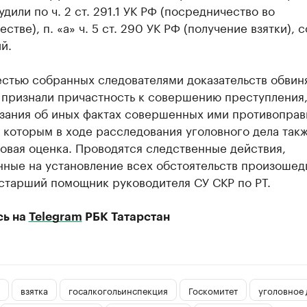
удили по ч. 2 ст. 291.1 УК РФ (посредничество во
естве), п. «а» ч. 5 ст. 290 УК РФ (получение взятки),
й.
естью собранных следователями доказательств обви
 признали причастность к совершению преступления,
азания об иных фактах совершенных ими противопра
 которым в ходе расследования уголовного дела такж
овая оценка. Проводятся следственные действия,
нные на установление всех обстоятельств произошед
 старший помощник руководителя СУ СКР по РТ.
сь на
Telegram
РБК Татарстан
взятка
госалкогольинспекция
Госкомитет
уголовное 