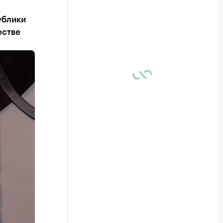
ублики
естве