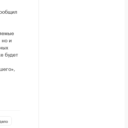
 сообщил
няемые
 но и
вных
е будет
шего»,
дело