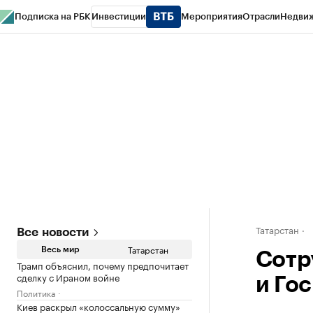
Подписка на РБК
Инвестиции
Мероприятия
Отрасли
Недви
РБК Life
Тренды
Визионеры
Национальные проекты
Город
Стиль
Кр
Спецпроекты СПб
Конференции СПб
Спецпроекты
Проверка конт
Татарстан
Все новости
Татарстан
Весь мир
Сотр
Трамп объяснил, почему предпочитает
сделку с Ираном войне
и Го
Политика
Киев раскрыл «колоссальную сумму»