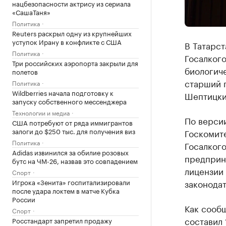
нацбезопасности актрису из сериала
«СашаТаня»
Политика
Reuters раскрыл одну из крупнейших
уступок Ирану в конфликте с США
В Татарст
Политика
Госалког
Три российских аэропорта закрыли для
биологич
полетов
старший 
Политика
Wildberries начала подготовку к
Шептицки
запуску собственного мессенджера
Технологии и медиа
По версии
США потребуют от ряда иммигрантов
залоги до $250 тыс. для получения виз
Госкомите
Политика
Госалког
Adidas извинился за обилие розовых
предприни
бутс на ЧМ-26, назвав это совпадением
лицензии
Спорт
Игрока «Зенита» госпитализировали
законодат
после удара локтем в матче Кубка
России
Как сооб
Спорт
составил 
Росстандарт запретил продажу