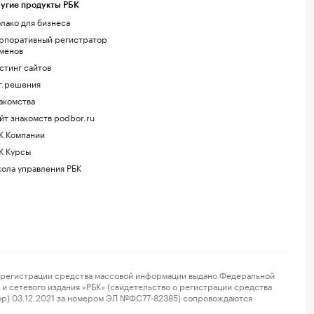
угие продукты РБК
лако для бизнеса
рпоративный регистратор
менов
стинг сайтов
г.решения
акомства
йт знакомств podbor.ru
К Компании
К Курсы
ола управления РБК
регистрации средства массовой информации выдано Федеральной
и сетевого издания «РБК» (свидетельство о регистрации средства
ор) 03.12.2021 за номером ЭЛ №ФС77-82385) сопровождаются