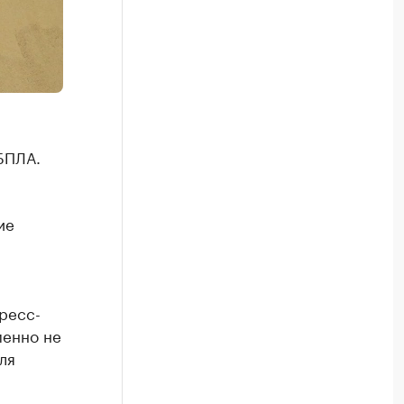
БПЛА.
ие
ресс-
менно не
ля