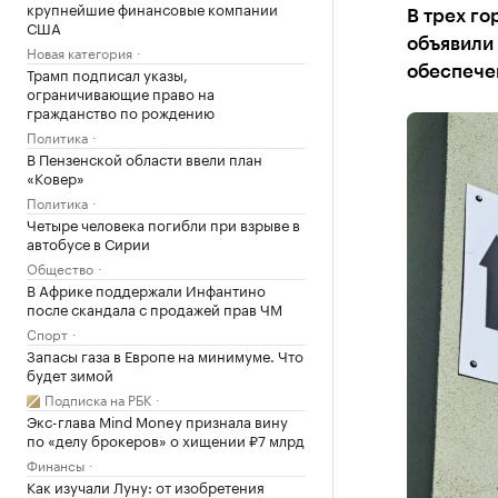
крупнейшие финансовые компании
В трех го
США
объявили 
Новая категория
Трамп подписал указы,
обеспече
ограничивающие право на
гражданство по рождению
Политика
В Пензенской области ввели план
«Ковер»
Политика
Четыре человека погибли при взрыве в
автобусе в Сирии
Общество
В Африке поддержали Инфантино
после скандала с продажей прав ЧМ
Спорт
Запасы газа в Европе на минимуме. Что
будет зимой
Подписка на РБК
Экс-глава Mind Money признала вину
по «делу брокеров» о хищении ₽7 млрд
Финансы
Как изучали Луну: от изобретения