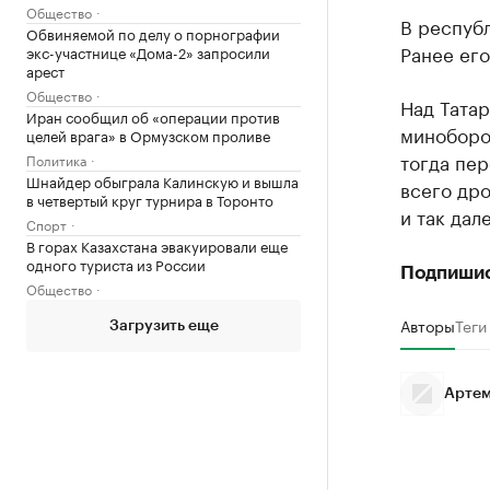
Общество
В республ
Обвиняемой по делу о порнографии
Ранее его
экс-участнице «Дома-2» запросили
арест
Общество
Над Татар
Иран сообщил об «операции против
миноборо
целей врага» в Ормузском проливе
тогда пер
Политика
Шнайдер обыграла Калинскую и вышла
всего дро
в четвертый круг турнира в Торонто
и так дале
Спорт
В горах Казахстана эвакуировали еще
одного туриста из России
Подпиши
Общество
Авторы
Теги
Загрузить еще
Артем