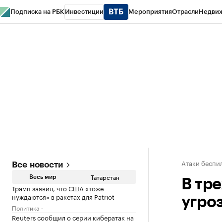
Подписка на РБК
Инвестиции
Мероприятия
Отрасли
Недви
РБК Life
Тренды
Визионеры
Национальные проекты
Город
Стиль
Кр
Спецпроекты СПб
Конференции СПб
Спецпроекты
Проверка конт
Атаки беспил
Все новости
Татарстан
Весь мир
В тр
Трамп заявил, что США «тоже
нуждаются» в ракетах для Patriot
угро
Политика
Reuters сообщил о серии кибератак на