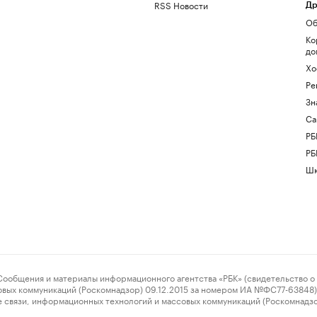
RSS Новости
Др
Об
Ко
до
Хо
Ре
Зн
Са
РБ
РБ
Шк
ения и материалы информационного агентства «РБК» (свидетельство о 
овых коммуникаций (Роскомнадзор) 09.12.2015 за номером ИА №ФС77-63848) 
 связи, информационных технологий и массовых коммуникаций (Роскомнадз