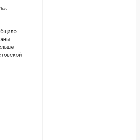
ь».
общало
раны
ольше
стовской