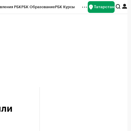
Татарстан
вления РБК
РБК Образование
РБК Курсы
рейтинги
Франшизы
Газета
ок наличной валюты
или