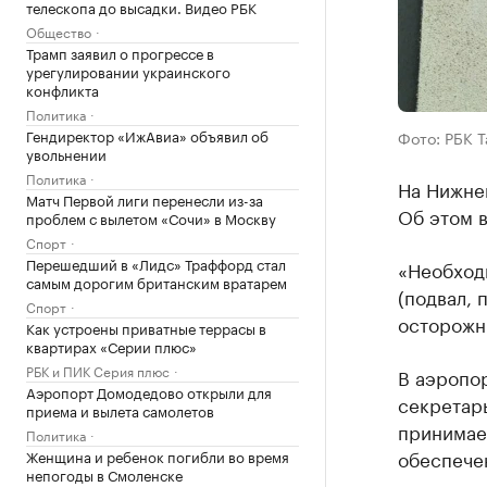
телескопа до высадки. Видео РБК
Общество
Трамп заявил о прогрессе в
урегулировании украинского
конфликта
Политика
Гендиректор «ИжАвиа» объявил об
Фото: РБК 
увольнении
Политика
На Нижнек
Матч Первой лиги перенесли из-за
Об этом 
проблем с вылетом «Сочи» в Москву
Спорт
Перешедший в «Лидс» Траффорд стал
«Необход
самым дорогим британским вратарем
(подвал, 
Спорт
осторожн
Как устроены приватные террасы в
квартирах «Серии плюс»
РБК и ПИК Серия плюс
В аэропо
Аэропорт Домодедово открыли для
секретар
приема и вылета самолетов
принимае
Политика
обеспече
Женщина и ребенок погибли во время
непогоды в Смоленске