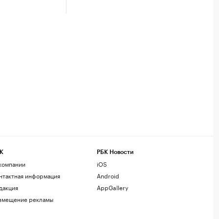
К
РБК Новости
компании
iOS
нтактная информация
Android
дакция
AppGallery
змещение рекламы