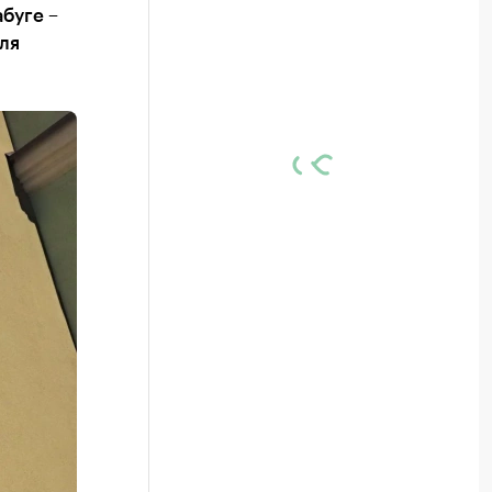
буге –
ля