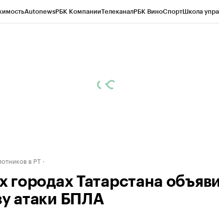
жимость
Autonews
РБК Компании
Телеканал
РБК Вино
Спорт
Школа упра
ипто
РБК Бизнес-среда
Дискуссионный клуб
Исследования
Кредитные 
рагентов
Политика
Экономика
Бизнес
Технологии и медиа
Финансы
Рын
отников в РТ
ех городах Татарстана объяв
зу атаки БПЛА