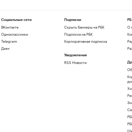
Социальные сети
Подписки
РБ
ВКонтакте
Скрыть баннеры на РБК
О 
Одноклассники
Подписка на РБК
Ко
Telegram
Корпоративная подписка
Ре
Дзен
Ра
Уведомления
RSS Новости
Др
Об
Ко
до
Хо
Ре
Зн
Са
РБ
РБ
Шк