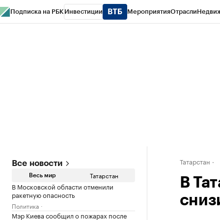
Подписка на РБК
Инвестиции
Мероприятия
Отрасли
Недви
РБК Life
Тренды
Визионеры
Национальные проекты
Город
Стиль
Кр
Спецпроекты СПб
Конференции СПб
Спецпроекты
Проверка конт
Татарстан
Все новости
Татарстан
Весь мир
В Та
В Московской области отменили
ракетную опасность
сниз
Политика
Мэр Киева сообщил о пожарах после