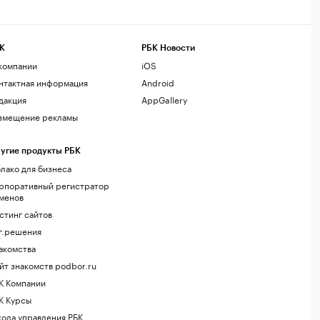
К
РБК Новости
компании
iOS
нтактная информация
Android
дакция
AppGallery
змещение рекламы
угие продукты РБК
лако для бизнеса
рпоративный регистратор
менов
стинг сайтов
г.решения
акомства
йт знакомств podbor.ru
К Компании
К Курсы
ола управления РБК