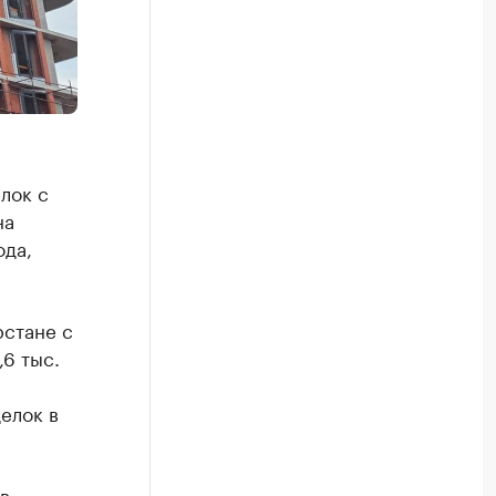
лок с
на
ода,
рстане с
,6 тыс.
делок в
в