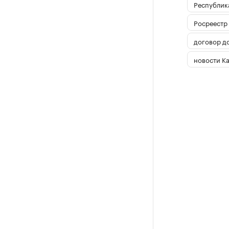
Республика
Росреестр
договор д
новости К