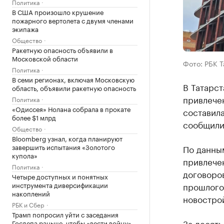
Политика
В США произошло крушение
пожарного вертолета с двумя членами
экипажа
Общество
Ракетную опасность объявили в
Московской области
Фото: РБК 
Политика
В семи регионах, включая Московскую
В Татарст
область, объявили ракетную опасность
привлечен
Политика
«Одиссея» Нолана собрала в прокате
составила
более $1 млрд
сообщили
Общество
Bloomberg узнал, когда планируют
завершить испытания «Золотого
По данным
купола»
привлечен
Политика
договоров
Четыре доступных и понятных
инструмента диверсификации
прошлого 
накоплений
новостро
РБК и Сбер
Трамп попросил уйти с заседания
За десять
Госдепа раньше, чтобы «вести войну»