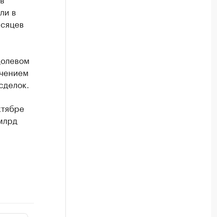
ли в
есяцев
долевом
ечением
сделок.
ктябре
млрд