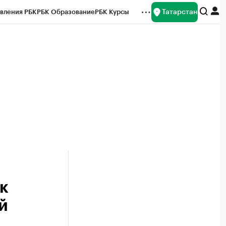
Татарстан
вления РБК
РБК Образование
РБК Курсы
рейтинги
Франшизы
Газета
ок наличной валюты
к
й