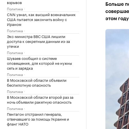
взрывов
Больше по
Политика
совершает
CNN узнал, как высший военачальник
США пытается закончить войну с
этом году
Ираном
Политика
Экс-министра ВВС США лишили
доступа к секретным данным из-за
утечки
Политика
Шуваев сообщил о системе
оповещения, для которой не нужны
сеть и зарядка
Политика
В Московской области объявили
беспилотную опасность
Политика
В Московской области второй раз за
ночь объявили ракетную опасность
Политика
Пентагон отстранил генерала,
отвечавшего за помощь Украине и
фланг НАТО