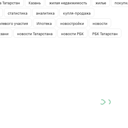
 Татарстан
Казань
жилая недвижимость
жилье
покупк
статистика
аналитика
купля-продажа
олевого участия
Ипотека
новостройки
новости
азани
новости Татарстана
новости РБК
РБК Татарстан