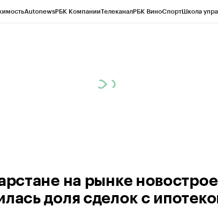
жимость
Autonews
РБК Компании
Телеканал
РБК Вино
Спорт
Школа упра
ипто
РБК Бизнес-среда
Дискуссионный клуб
Исследования
Кредитные 
рагентов
Политика
Экономика
Бизнес
Технологии и медиа
Финансы
Рын
тарстане на рынке новострое
илась доля сделок с ипотеко