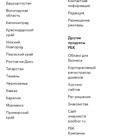
Контактная
Башкортостан
информация
Вологодская
Редакция
область
Размещение
Калининград
рекламы
Краснодарский
край
Другие
Нижний
продукты
Новгород
РБК
Пермский край
Облако для
бизнеса
Ростов-на-Дону
Корпоративный
Татарстан
регистратор
Тюмень
доменов
Черноземье
Хостинг
сайтов
Кавказ
Рег.решения
Карелия
Знакомства
Мурманск
Сайт
Приморский
знакомств
край
podbor.ru
РБК
Компании