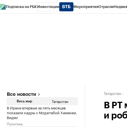
Подписка на РБК
Инвестиции
Мероприятия
Отрасли
Недви
РБК Life
Тренды
Визионеры
Национальные проекты
Город
Стиль
Кр
Спецпроекты СПб
Конференции СПб
Спецпроекты
Проверка конт
Татарстан
Все новости
Татарстан
Весь мир
В РТ
В Иране впервые за пять месяцев
показали кадры с Моджтабой Хаменеи.
и ро
Видео
Политика