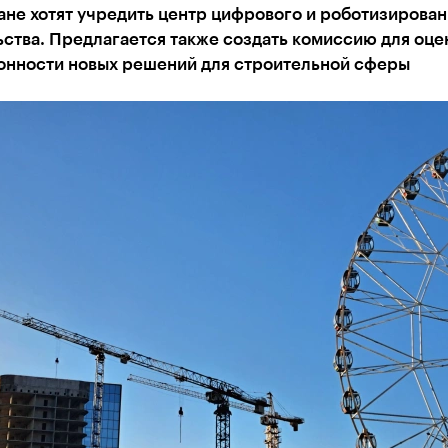
ане хотят учредить центр цифрового и роботизирова
ства. Предлагается также создать комиссию для оце
онности новых решений для строительной сферы