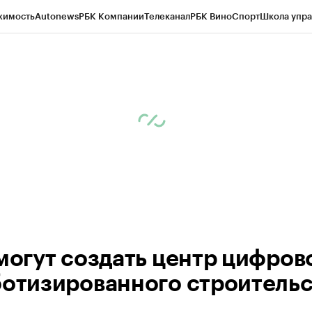
жимость
Autonews
РБК Компании
Телеканал
РБК Вино
Спорт
Школа упра
ипто
РБК Бизнес-среда
Дискуссионный клуб
Исследования
Кредитные 
рагентов
Политика
Экономика
Бизнес
Технологии и медиа
Финансы
Рын
 могут создать центр цифров
ботизированного строительс