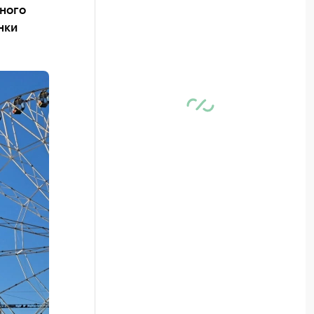
нного
нки