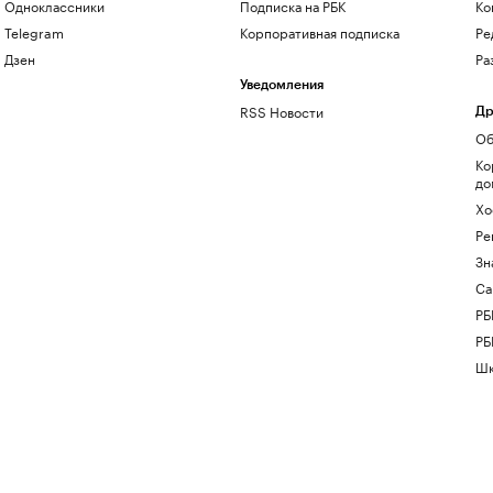
Одноклассники
Подписка на РБК
Ко
Telegram
Корпоративная подписка
Ре
Дзен
Ра
Уведомления
RSS Новости
Др
Об
Ко
до
Хо
Ре
Зн
Са
РБ
РБ
Шк