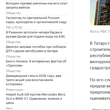
Володин призвал регионы изучить опыт
запрета вейпов
Общество
Гастрогид по Центральной России:
сыры, крокодилы и органический сидр
РБК и РСХБ
Фото: РБК 
В Румынии затопили четыре баржи в
рукаве Дуная для подачи воды на АЭС
Общество
В Татарс
Десятки человек погибли при лобовом
строитель
ДТП с двумя автобусами в Нигере
республик
Общество
венчурной
Бинго Нолана: 9 интересных фактов об
«Одиссее»
градостр
Общество
Дивидендные гэпы в 2026 году: две
По его сл
трети акций уже восстановили
котировки
предлага
Инвестиции
предпола
Новый Audi Q9 против Mercedes-Benz
оценивать
GLS и BMW X7. Сравнение, мнения и
цены
Авто
«Строител