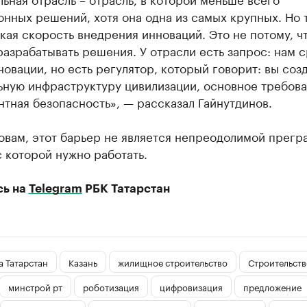
нных решений, хотя она одна из самых крупных. Но 
кая скорость внедрения инноваций. Это не потому, ч
разрабатывать решения. У отрасли есть запрос: нам 
овации, но есть регулятор, который говорит: вы соз
ьную инфраструктуру цивилизации, основное требова
тная безопасность», — рассказал Гайнутдинов.
овам, этот барьер не является непреодолимой прегра
с которой нужно работать.
сь на
Telegram
РБК Татарстан
 Татарстан
Казань
жилищное строительство
Строительств
минстрой рт
роботизация
цифровизация
предложение