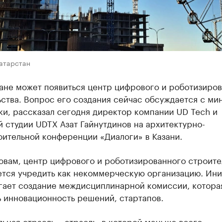
Татарстан
тане может появиться центр цифрового и роботизиро
ства. Вопрос его создания сейчас обсуждается с ми
и, рассказал сегодня директор компании UD Tech и
 студии UDTX Азат Гайнутдинов на архитектурно-
оительной конференции «Диалоги» в Казани.
овам, центр цифрового и роботизированного строите
ется учредить как некоммерческую организацию. Ини
гает создание междисциплинарной комиссии, котора
 инновационность решений, стартапов.
ьная отрасль – отрасль, в которой меньше всего