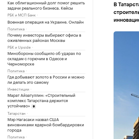
Как облигационный долг помог решить
В Татарст
задачи реального бизнеса. Кейсы
строитель
РБК и МСП Банк
инноваци
Военная операция на Украине. Онлайн
Политика
Почему инвесторы выбирают офисы в
оживленных районах Москвы
РБК и Upside
Минобороны сообщило об ударах по
складам с горючим в Одессе и
Черноморске
Политика
Где добывают золото в России и можно
ли делать это самому
Инвестиции
Марат Айзатуллин: «Строительный
комплекс Татарстана держится
устойчиво»
Татарстан
Мэр Нагасаки назвал США
виновниками ядерной бомбардировки
города
Политика