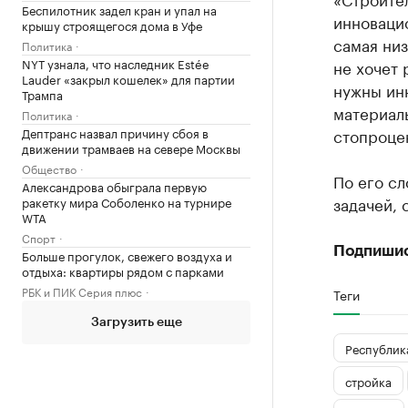
Беспилотник задел кран и упал на
инновацио
крышу строящегося дома в Уфе
самая низ
Политика
NYT узнала, что наследник Estée
не хочет 
Lauder «закрыл кошелек» для партии
нужны инн
Трампа
материал
Политика
Дептранс назвал причину сбоя в
стопроцен
движении трамваев на севере Москвы
Общество
По его сл
Александрова обыграла первую
задачей, 
ракетку мира Соболенко на турнире
WTA
Спорт
Подпиши
Больше прогулок, свежего воздуха и
отдыха: квартиры рядом с парками
РБК и ПИК Серия плюс
Теги
Загрузить еще
Республика
стройка