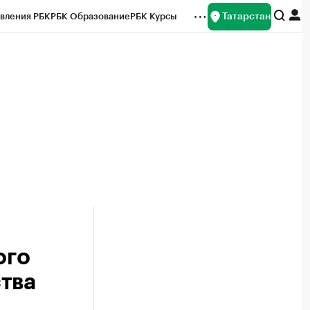
Татарстан
вления РБК
РБК Образование
РБК Курсы
рейтинги
Франшизы
Газета
ок наличной валюты
ого
тва