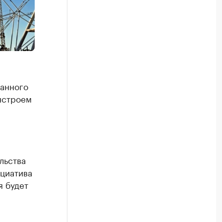
ванного
нстроем
льства
циатива
я будет