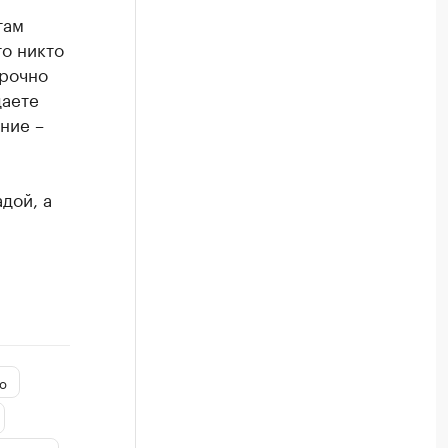
там
то никто
срочно
даете
ние –
дой, а
о