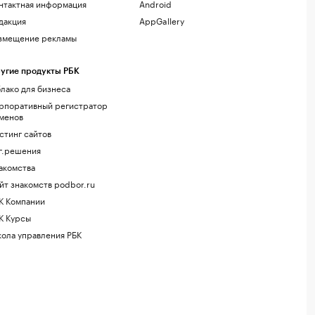
нтактная информация
Android
дакция
AppGallery
змещение рекламы
угие продукты РБК
лако для бизнеса
рпоративный регистратор
менов
стинг сайтов
г.решения
акомства
йт знакомств podbor.ru
К Компании
К Курсы
ола управления РБК