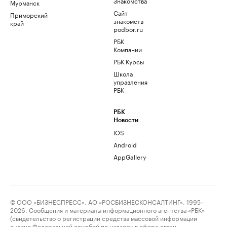
Знакомства
Мурманск
Сайт
Приморский
знакомств
край
podbor.ru
РБК
Компании
РБК Курсы
Школа
управления
РБК
РБК
Новости
iOS
Android
AppGallery
© ООО «БИЗНЕСПРЕСС», АО «РОСБИЗНЕСКОНСАЛТИНГ», 1995–
2026. Сообщения и материалы информационного агентства «РБК»
(свидетельство о регистрации средства массовой информации
выдано Федеральной службой по надзору в сфере связи,