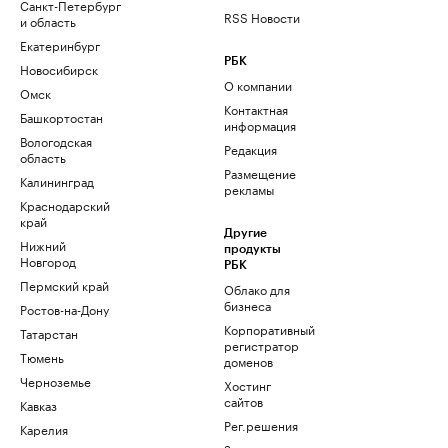
Санкт-Петербург
RSS Новости
и область
Екатеринбург
РБК
Новосибирск
О компании
Омск
Контактная
Башкортостан
информация
Вологодская
Редакция
область
Размещение
Калининград
рекламы
Краснодарский
край
Другие
Нижний
продукты
Новгород
РБК
Пермский край
Облако для
бизнеса
Ростов-на-Дону
Корпоративный
Татарстан
регистратор
Тюмень
доменов
Черноземье
Хостинг
сайтов
Кавказ
Рег.решения
Карелия