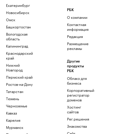
Екатеринбург
РБК
Новосибирск
О компании
Омск
Контактная
Башкортостан
информация
Вологодская
Редакция
область
Размещение
Калининград
рекламы
Краснодарский
край
Другие
Нижний
продукты
Новгород
РБК
Пермский край
Облако для
бизнеса
Ростов-на-Дону
Корпоративный
Татарстан
регистратор
Тюмень
доменов
Черноземье
Хостинг
сайтов
Кавказ
Рег.решения
Карелия
Знакомства
Мурманск
Сайт