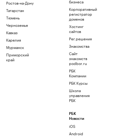
бизнеса
Ростов-на-Дону
Корпоративный
Татарстан
регистратор
Тюмень
доменов
Черноземье
Хостинг
сайтов
Кавказ
Рег.решения
Карелия
Знакомства
Мурманск
Сайт
Приморский
знакомств
край
podbor.ru
РБК
Компании
РБК Курсы
Школа
управления
РБК
РБК
Новости
iOS
Android